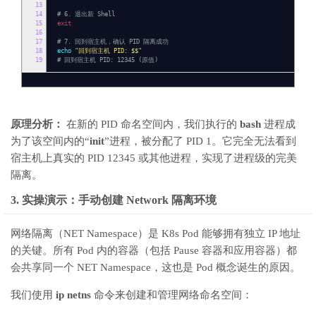
13
14
# 6. 退出新 Shell
15
exit
16
17
# 7. 回到宿主机，确认 PID 隔离成功
18
echo
"回到宿主机 PID: $$"
19
# 回到宿主机 PID: 12345 (原值)
原理分析：
在新的 PID 命名空间内，我们执行的
bash
进程成
为了该空间内的“
init
”进程，被分配了 PID 1。它完全无法看到
宿主机上真实的 PID 12345 或其他进程，实现了进程级的完美
隔离。
3. 实操演示：手动创建 Network 隔离环境
网络隔离（NET Namespace）是 K8s Pod 能够拥有独立 IP 地址
的关键。所有 Pod 内的容器（包括 Pause 容器和应用容器）都
会共享同一个 NET Namespace，这也是 Pod 概念诞生的原因。
我们使用
ip netns
命令来创建和管理网络命名空间：