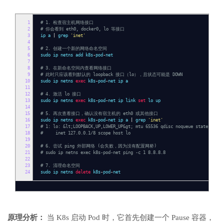
1
# 1. 检查宿主机网络接口
2
# 你会看到 eth0, docker0, lo 等接口
3
ip a
|
grep
'inet'
4
5
# 2. 创建一个新的网络命名空间
6
sudo ip netns add k8s
-
pod
-
net
7
8
# 3. 在新命名空间内查看网络接口
9
# 此时只应该看到默认的 loopback 接口（lo），且状态可能是 DOWN
10
sudo ip netns
exec
k8s
-
pod
-
net ip a
11
12
# 4. 激活 lo 接口
13
sudo ip netns
exec
k8s
-
pod
-
net ip link
set
lo up
14
15
# 5. 再次查看接口，确认没有宿主机的 eth0 或其他接口
16
sudo ip netns
exec
k8s
-
pod
-
net ip a
|
grep
'inet'
17
# 1: lo: &lt;LOOPBACK,UP,LOWER_UP&gt; mtu 65536 qdisc noqueue state UNKNO
18
# inet 127.0.0.1/8 scope host lo
19
20
# 6. 尝试 ping 外部网络 (会失败，因为没有配置网桥)
21
# sudo ip netns exec k8s-pod-net ping -c 1 8.8.8.8
22
23
# 7. 清理命名空间
24
sudo ip netns
delete
k8s
-
pod
-
net
原理分析：
当 K8s 启动 Pod 时，它首先创建一个 Pause 容器，