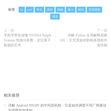
标签：
ks
pod
单元
底层
探秘
最小
机到
空间隔离
调度
上一篇
下一篇
手把手带你读懂 NVIDIA Nsight
详解 Python 全局解释器锁
Systems 性能分析图：定位算子
GIL：它究竟如何影响多线程并
瓶颈的艺术
发性能
相关推荐
详解 Android NNAPI 的中间层机制：它是如何调度不同厂商驱动
实现硬件加速的