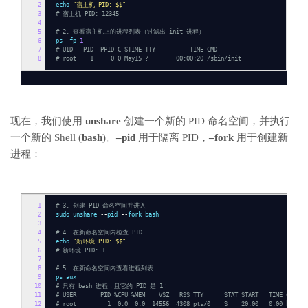
2
echo
"宿主机 PID: $$"
3
# 宿主机 PID: 12345
4
5
# 2. 查看宿主机上的进程列表（过滤出 init 进程）
6
ps
-
fp
1
7
# UID PID PPID C STIME TTY TIME CMD
8
# root 1 0 0 May15 ? 00:00:20 /sbin/init
现在，我们使用
unshare
创建一个新的 PID 命名空间，并执行
一个新的 Shell (
bash
)。
–pid
用于隔离 PID，
–fork
用于创建新
进程：
1
# 3. 创建 PID 命名空间并进入
2
sudo unshare
--
pid
--
fork bash
3
4
# 4. 在新命名空间内检查 PID
5
echo
"新环境 PID: $$"
6
# 新环境 PID: 1
7
8
# 5. 在新命名空间内查看进程列表
9
ps aux
10
# 只有 bash 进程，且它的 PID 是 1！
11
# USER PID %CPU %MEM VSZ RSS TTY STAT START TIME COMMAN
12
# root 1 0.0 0.0 14556 4308 pts/0 S 20:00 0:00 bash