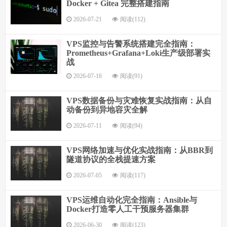
Docker + Gitea 完整搭建指南
2026-07-21
阅读(112)
VPS监控与告警系统搭建完全指南：
Prometheus+Grafana+Loki生产级部署实
战
2026-07-16
阅读(91)
VPS数据备份与灾难恢复实战指南：从自
动备份到异地容灾全解
2026-07-11
阅读(94)
VPS网络加速与优化实战指南：从BBR到
隧道协议的全栈提速方案
2026-07-05
阅读(117)
VPS运维自动化完全指南：Ansible与
Docker打造零人工干预服务器集群
2026-06-30
阅读(123)