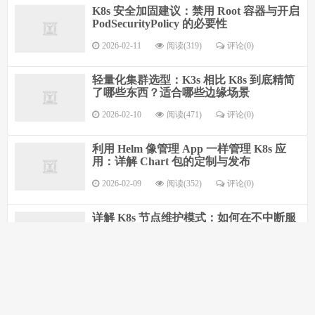
K8s 安全加固建议：禁用 Root 容器与开启
PodSecurityPolicy 的必要性
2026-02-11
阅读(319)
评论(0)
轻量化集群选型：K3s 相比 K8s 到底精简
了哪些东西？适合哪些边缘场景
2026-02-10
阅读(471)
评论(0)
利用 Helm 像管理 App 一样管理 K8s 应
用：详解 Chart 包的定制与发布
2026-02-09
阅读(352)
评论(0)
详解 K8s 节点维护模式：如何在不中断服
务的前提下平滑驱逐 Pod 进行硬件升级
2026-02-09
阅读(590)
评论(0)
Prometheus 与 Grafana 联动指南：构建全
方位的 K8s 集群性能监控大屏