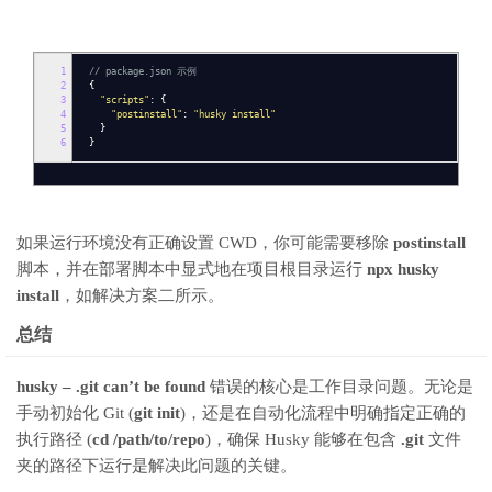
1
// package.json 示例
2
{
3
"scripts"
:
{
4
"postinstall"
:
"husky install"
5
}
6
}
如果运行环境没有正确设置 CWD，你可能需要移除
postinstall
脚本，并在部署脚本中显式地在项目根目录运行
npx husky
install
，如解决方案二所示。
总结
husky – .git can’t be found
错误的核心是工作目录问题。无论是
手动初始化 Git (
git init
)，还是在自动化流程中明确指定正确的
执行路径 (
cd /path/to/repo
)，确保 Husky 能够在包含
.git
文件
夹的路径下运行是解决此问题的关键。