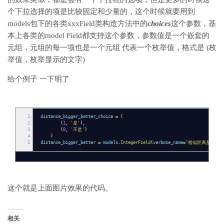
个下拉选择的项是比较固定和少量的，这个时候就要用到
models包下的各类xxxField类构造方法中的
choices
这个参数，基
本上各类的model Field都支持这个参数，参数值是一个嵌套的
元组，元组的每一项也是一个元组 代表一个枚举值，格式是 (枚
举值，枚举显示的文字)
给个例子 一下明了
1
distance_bigger_better_choice
=
(
2
(
1
,
'是'
),
3
(
0
,
'不是'
)
4
)
5
distance_bigger_better
=
models
.
IntegerField
(
verbose_name
=
"相似距离是否越大
这个就是上面图片效果的代码。
相关