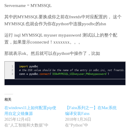
Servername = MYMSSQL
其中的MYMSSQL要换成你之前在freetds中对应配置的， 这个
MYMSSQL也就会作为你在python中连接pyodbc的dsn
运行 isql MYMSSQL myuser mypassword 测试以上的整个配
置，如果显示connected！xxxxxxx。。。
那就表示ok。然后就可以在python中操作了，比如
1
import
pyodbc
2
# the DSN value should be the name of the entry in odbc.ini, not freetds.con
3
conn
=
pyodbc.
connect
(
'DSN=MYMSSQL;UID=myuser;PWD=mypassword'
)
相关
在windows11上如何配置pip使
【Faiss系列之一】在Mac系统
用自定义镜像源
编译安装Faiss
2025年12月4日
2018年1月26日
在“人工智能和大数据”中
在“Python”中