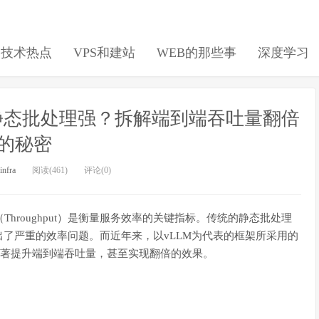
日技术热点
VPS和建站
WEB的那些事
深度学习
g 为什么比静态批处理强？拆解端到端吞吐量翻倍
的秘密
-infra
阅读(461)
评论(0)
hroughput）是衡量服务效率的关键指标。传统的静态批处理
请求时暴露出了严重的效率问题。而近年来，以vLLM为代表的框架所采用的
技术，能够显著提升端到端吞吐量，甚至实现翻倍的效果。