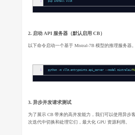
1
pip install vllm
2. 启动 API 服务器（默认启用 CB）
以下命令启动一个基于 Mistral-7B 模型的推理服务器。vLLM 默
1
python
-
m vllm
.
entrypoints
.
api_server
--
model mistralai
/
M
3. 异步并发请求测试
为了展示 CB 带来的高并发能力，我们可以使用异步
次迭代中切换和处理它们，最大化 GPU 资源利用。