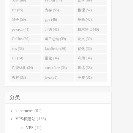
怎样 (89)
Python (74)
如何 (69)
llm (65)
内存 (55)
推理 (52)
算子 (50)
gpu (46)
座舱 (42)
pytorch (41)
开源 (41)
技术热点 (40)
GitHub (39)
每日总结 (39)
论文 (39)
vps (38)
JavaScript (36)
优化 (36)
Git (34)
量化 (34)
利用 (34)
性能优化 (34)
tensorflow (33)
训练 (33)
教程 (33)
java (31)
免费 (31)
分类
kubernetes
(61)
VPS和建站
(136)
VPS
(11)