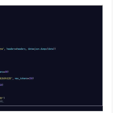
ate"
,
headers
=
headers
,
data
=
json
.
dumps
(
data
))
ens
=
30
)
工作机制和优势"
,
max_tokens
=
150
)
50
)
 秒"
)
吞吐。