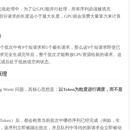
态批处理中，为了让GPU能并行处理，所有序列必须被填充
中大部分请求的长度远小于最大长度，GPU就会浪费大量算力来计算
g）
果一个批次中有9个短请求和1个极长请求，那么这9个短请求即使已
请求完全生成完毕后，整个批次才能释放GPU资源给新的请求。这
实际完成后处于低效或空闲状态。
原理
Padding Waste 问题，其核心思想是：
以Token为粒度进行调度，而不是
Token）后，都会检查当前批次中哪些序列已经完成（例如，生
完成，该序列立即被踢出批次，并且队列中等待的新请求会立即被动