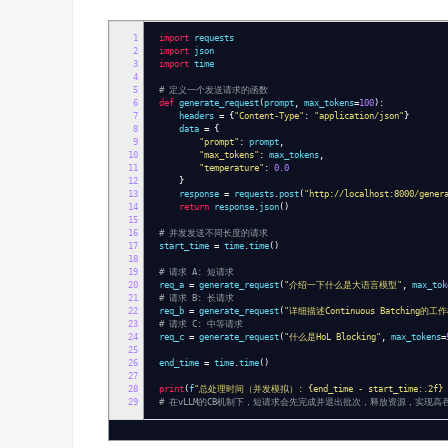
1
import
requests
2
import
json
3
import
time
4
5
# 定义一个发送请求的函数
6
def
generate_request
(
prompt
,
max_tokens
=
100
):
7
headers
=
{
"Content-Type"
:
"application/json"
}
8
data
=
{
9
"prompt"
:
prompt
,
10
"max_tokens"
:
max_tokens
,
11
"temperature"
:
0.0
12
}
13
response
=
requests
.
post
(
"http://localhost:8000/gener
14
return
response
.
json
()
15
16
# 并发发送不同长度的请求
17
start_time
=
time
.
time
()
18
19
# 请求 A: 短请求
20
req_a
=
generate_request
(
"介绍一下什么是大语言模型"
,
max_tok
21
# 请求 B: 长请求
22
req_b
=
generate_request
(
"详细描述Continuous Batching的
23
# 请求 C: 中等请求
24
req_c
=
generate_request
(
"什么是HoL Blocking"
,
max_tokens
=
25
26
end_time
=
time
.
time
()
27
28
print
(
f
"总处理时间（并发模拟）: {end_time - start_time:.2f}
29
# 在vLLM的CB机制下，短请求会先完成并退出批次，释放资源，实现高