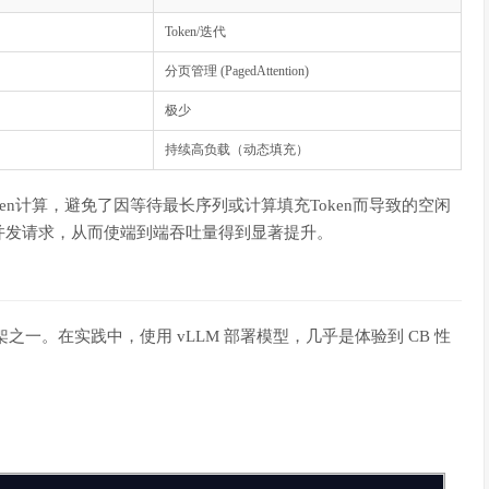
Token/迭代
分页管理 (PagedAttention)
极少
持续高负载（动态填充）
en计算，避免了因等待最长序列或计算填充Token而导致的空闲
并发请求，从而使端到端吞吐量得到显著提升。
ing 框架之一。在实践中，使用 vLLM 部署模型，几乎是体验到 CB 性