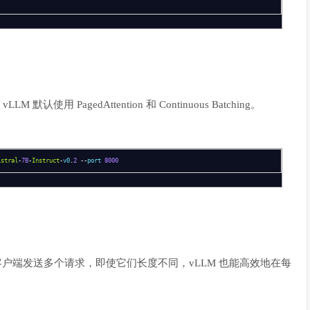
认使用 PagedAttention 和 Continuous Batching。
istral
-
7B
-
Instruct
-
v0
.
2
--
port
8000
客户端发送多个请求，即使它们长度不同，vLLM 也能高效地在每