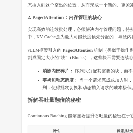
态插入到这个空出的位置，从而形成一个新的、更紧
2. PagedAttention：内存管理的核心
实现高效的连续批处理，必须解决内存管理问题，特别是
中，KV Cache是为最大可能长度预先分配的，导致
vLLM框架引入的
PagedAttention
机制（类似于操作系统
割成固定大小的“块”（Blocks），这些块不需要连
消除内部碎片：
序列只分配其需要的块，而不
零拷贝动态调度：
当一个请求完成或加入时，
列，使得批次切换和动态插入请求的成本极低
拆解吞吐量翻倍的秘密
Continuous Batching 能够显著提升吞吐量的秘密在
特性
静态批处理 