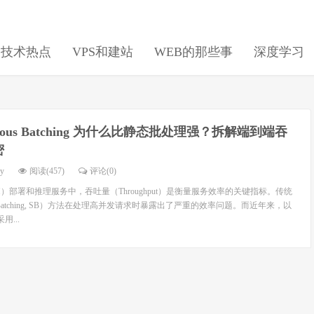
日技术热点
VPS和建站
WEB的那些事
深度学习
inuous Batching 为什么比静态批处理强？拆解端到端吞
密
dy
阅读(457)
评论(0)
）部署和推理服务中，吞吐量（Throughput）是衡量服务效率的关键指标。传统
c Batching, SB）方法在处理高并发请求时暴露出了严重的效率问题。而近年来，以
用...