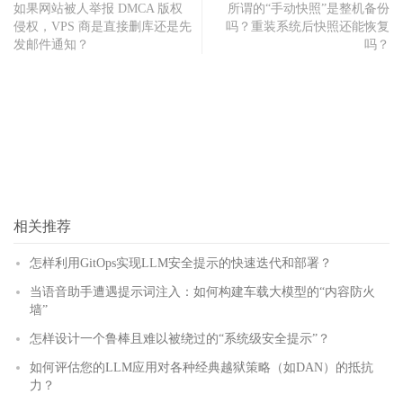
如果网站被人举报 DMCA 版权
所谓的“手动快照”是整机备份
侵权，VPS 商是直接删库还是先
吗？重装系统后快照还能恢复
发邮件通知？
吗？
相关推荐
怎样利用GitOps实现LLM安全提示的快速迭代和部署？
当语音助手遭遇提示词注入：如何构建车载大模型的“内容防火
墙”
怎样设计一个鲁棒且难以被绕过的“系统级安全提示”？
如何评估您的LLM应用对各种经典越狱策略（如DAN）的抵抗
力？