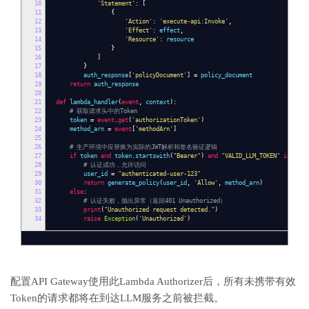
10
'Statement'
:
[
11
{
12
'Action'
:
'execute-api:Invoke'
,
13
'Effect'
:
effect
,
14
'Resource'
:
resource
15
}
16
]
17
}
18
auth_response
[
'policyDocument'
]
=
policy_document
19
return
auth_response
20
21
def
lambda_handler
(
event
,
context
):
22
# 获取请求头中的Token
23
token
=
event
.
get
(
'authorizationToken'
)
24
method_arn
=
event
[
'methodArn'
]
25
26
# 生产环境中应替换为实际的JWT解析和签名验证逻辑
27
if
token
and
token
.
startswith
(
"Bearer"
)
and
"VALID_LLM_TOKEN"
in
toke
28
# 认证成功，允许访问
29
user_id
=
"authenticated-user-123"
30
return
generate_policy
(
user_id
,
'Allow'
,
method_arn
)
31
else
:
32
# 认证失败，抛出异常（返回401 Unauthorized）
33
print
(
"Unauthorized request detected."
)
34
raise
Exception
(
'Unauthorized'
)
配置API Gateway使用此Lambda Authorizer后，所有未携带有效
Token的请求都将在到达LLM服务之前被拦截。