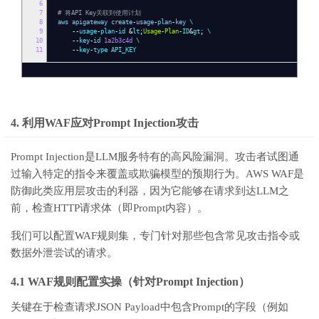
6
7
# 将API Key关联到使用计划
8
aws apigateway create
-
usage
-
plan
-
key \
9
--
usage
-
plan
-
id
&
lt
;
Usage
-
Plan
-
ID
&
gt
;
\
10
--
key
-
id
1a2b3c4d
\
11
--
key
-
type API_KEY
4. 利用WAF应对Prompt Injection攻击
Prompt Injection是LLM服务特有的高风险漏洞。攻击者试图通
过输入特定的指令来覆盖或欺骗模型的预期行为。AWS WAF是
防御此类应用层攻击的利器，因为它能够在请求到达LLM之
前，检查HTTP请求体（即Prompt内容）。
我们可以配置WAF规则集，专门针对那些包含常见攻击指令或
数据外泄尝试的请求。
4.1 WAF规则配置实操（针对Prompt Injection）
关键在于检查请求JSON Payload中包含Prompt的字段（例如