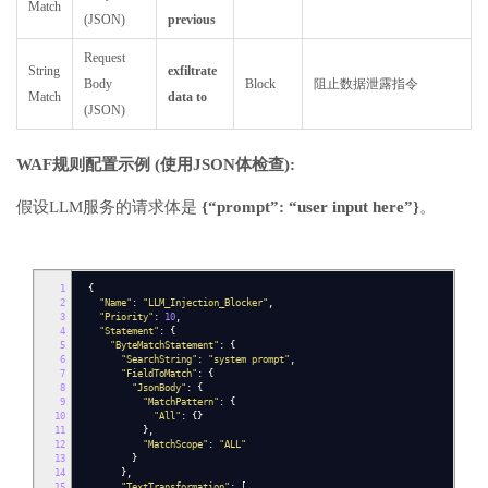
Match
(JSON)
previous
Request
String
exfiltrate
Body
Block
阻止数据泄露指令
Match
data to
(JSON)
WAF规则配置示例 (使用JSON体检查):
假设LLM服务的请求体是
{“prompt”: “user input here”}
。
1
{
2
"Name"
:
"LLM_Injection_Blocker"
,
3
"Priority"
:
10
,
4
"Statement"
:
{
5
"ByteMatchStatement"
:
{
6
"SearchString"
:
"system prompt"
,
7
"FieldToMatch"
:
{
8
"JsonBody"
:
{
9
"MatchPattern"
:
{
10
"All"
:
{}
11
},
12
"MatchScope"
:
"ALL"
13
}
14
},
15
"TextTransformation"
:
[