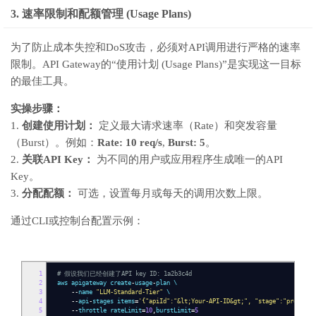
3. 速率限制和配额管理 (Usage Plans)
为了防止成本失控和DoS攻击，必须对API调用进行严格的速率
限制。API Gateway的“使用计划 (Usage Plans)”是实现这一目标
的最佳工具。
实操步骤：
1.
创建使用计划：
定义最大请求速率（Rate）和突发容量
（Burst）。例如：
Rate: 10 req/s
,
Burst: 5
。
2.
关联API Key：
为不同的用户或应用程序生成唯一的API
Key。
3.
分配配额：
可选，设置每月或每天的调用次数上限。
通过CLI或控制台配置示例：
1
# 假设我们已经创建了API key ID: 1a2b3c4d
2
aws apigateway create
-
usage
-
plan \
3
--
name
"LLM-Standard-Tier"
\
4
--
api
-
stages items
=
'{"apiId":"&lt;Your-API-ID&gt;", "stage":"prod"}'
5
--
throttle rateLimit
=
10
,
burstLimit
=
5