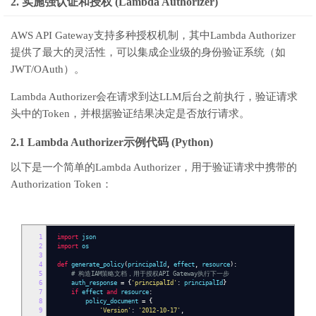
2. 实施强认证和授权 (Lambda Authorizer)
AWS API Gateway支持多种授权机制，其中Lambda Authorizer
提供了最大的灵活性，可以集成企业级的身份验证系统（如
JWT/OAuth）。
Lambda Authorizer会在请求到达LLM后台之前执行，验证请求
头中的Token，并根据验证结果决定是否放行请求。
2.1 Lambda Authorizer示例代码 (Python)
以下是一个简单的Lambda Authorizer，用于验证请求中携带的
Authorization Token：
1
import
json
2
import
os
3
4
def
generate_policy
(
principalId
,
effect
,
resource
):
5
# 构造IAM策略文档，用于授权API Gateway执行下一步
6
auth_response
=
{
'principalId'
:
principalId
}
7
if
effect
and
resource
:
8
policy_document
=
{
9
'Version'
:
'2012-10-17'
,