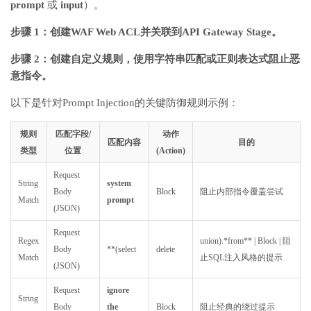
prompt
或
input
）。
步骤 1：创建WAF Web ACL并关联到API Gateway Stage。
步骤 2：创建自定义规则，使用字符串匹配或正则表达式阻止恶
意指令。
以下是针对Prompt Injection的关键防御规则示例：
规则
匹配字段/
动作
匹配内容
目的
类型
位置
(Action)
Request
String
system
Body
Block
阻止内部指令覆盖尝试
Match
prompt
(JSON)
Request
Regex
union).*from** | Block | 阻
Body
**(select
delete
Match
止SQL注入风格的提示
(JSON)
Request
ignore
String
Body
the
Block
阻止经典的绕过提示