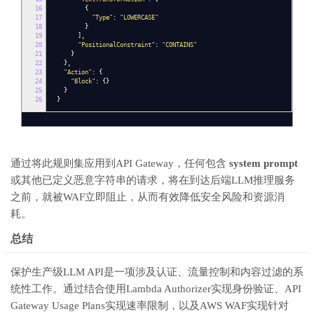
16
{
17
"Type"
:
"LOWERCASE"
18
}
19
],
20
"PositionalConstraint"
:
"CONTAINS"
21
}
22
},
23
"Action"
:
{
24
"Block"
:
{}
25
}
26
}
通过将此规则集应用到API Gateway，任何包含
system prompt
或其他已定义恶意字符串的请求，将在到达后端LLM推理服务
之前，就被WAF立即阻止，从而有效降低安全风险和资源消
耗。
总结
保护生产级LLM API是一项涉及认证、流量控制和内容过滤的系
统性工作。通过结合使用Lambda Authorizer实现身份验证、API
Gateway Usage Plans实现速率限制，以及AWS WAF实现针对