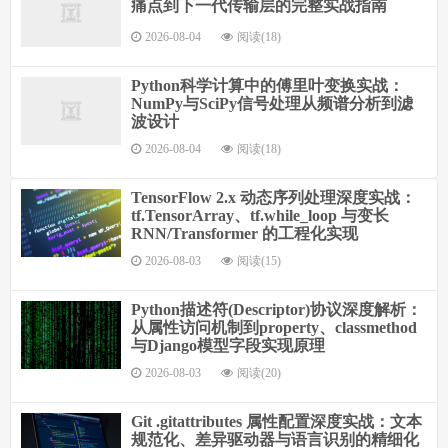
痛点到下一代传输层的完整实战指南
2026-08-04
阅读(18)
Python科学计算中的傅里叶变换实战：
NumPy与SciPy信号处理从频谱分析到滤
波设计
2026-08-04
阅读(18)
TensorFlow 2.x 动态序列处理深度实战：
tf.TensorArray、tf.while_loop 与变长
RNN/Transformer 的工程化实现
2026-08-03
阅读(15)
Python描述符(Descriptor)协议深度解析：
从属性访问机制到property、classmethod
与Django模型字段实现原理
2026-08-03
阅读(20)
Git .gitattributes 属性配置深度实战：文本
规范化、差异驱动器与语言识别的精细化