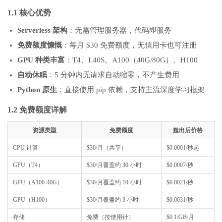
1.1 核心优势
Serverless 架构
：无需管理服务器，代码即服务
免费额度慷慨
：每月 $30 免费额度，无信用卡也可注册
GPU 种类丰富
：T4、L40S、A100（40G/80G）、H100
自动休眠
：5 分钟内无请求自动缩零，不产生费用
Python 原生
：直接使用 pip 依赖，支持主流深度学习框架
1.2 免费额度详解
资源类型
免费额度
超出后价格
CPU 计算
$30/月（共享）
$0.0001/秒起
GPU（T4）
$30/月覆盖约 30 小时
$0.0007/秒
GPU（A100-40G）
$30/月覆盖约 10 小时
$0.0021/秒
GPU（H100）
$30/月覆盖约 3 小时
$0.0031/秒
存储
免费（按使用计）
$0.1/GB/月