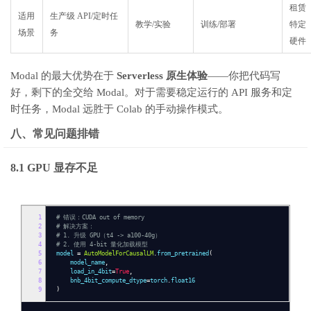
租赁
适用
生产级 API/定时任
教学/实验
训练/部署
特定
场景
务
硬件
Modal 的最大优势在于
Serverless 原生体验
——你把代码写
好，剩下的全交给 Modal。对于需要稳定运行的 API 服务和定
时任务，Modal 远胜于 Colab 的手动操作模式。
八、常见问题排错
8.1 GPU 显存不足
1
# 错误：CUDA out of memory
2
# 解决方案：
3
# 1. 升级 GPU（t4 -> a100-40g）
4
# 2. 使用 4-bit 量化加载模型
5
model
=
AutoModelForCausalLM
.
from_pretrained
(
6
model_name
,
7
load_in_4bit
=
True
,
8
bnb_4bit_compute_dtype
=
torch
.
float16
9
)