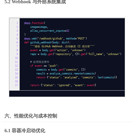
5.2 Webhook 与外部系统集成
1
@app
.
function
(
2
image
=
image
,
3
allow_concurrent_inputs
=
32
4
)
5
@app
.
web
(
"/webhook/github"
,
method
=
"POST"
)
6
def
github_webhook
(
body
:
dict
):
7
"""接收 GitHub Webhook，自动触发 CI 或分析"""
8
event
=
body
.
get
(
"action"
,
"unknown"
)
9
repo
=
body
.
get
(
"repository"
,
{}).
get
(
"full_name"
,
"unknown"
)
10
11
# 处理推送事件
12
if
event
==
"push"
:
13
commits
=
body
.
get
(
"commits"
,
[])
14
result
=
analyze_commits
.
remote
(
commits
)
15
return
{
"status"
:
"analyzed"
,
"commits"
:
len
(
commits
)}
16
17
return
{
"status"
:
"ignored"
,
"event"
:
event
}
六、性能优化与成本控制
6.1 容器冷启动优化