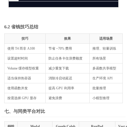
6.2 省钱技巧总结
技巧
效果
适用场景
使用 T4 而非 A100
节省 ~70% 费用
推理、轻量训练
设置超时时间
防止任务卡住浪费额度
所有场景
Volume 缓存模型权重
减少重复下载
多函数共享模型
适当保持热容器
消除冷启动延迟
生产环境 API
使用函数并发
提高 GPU 利用率
批量推理
按需选择 GPU 显存
避免浪费
小模型推理
七、与同类平台对比
特性
Modal
Google Colab
RunPod
Vast.a