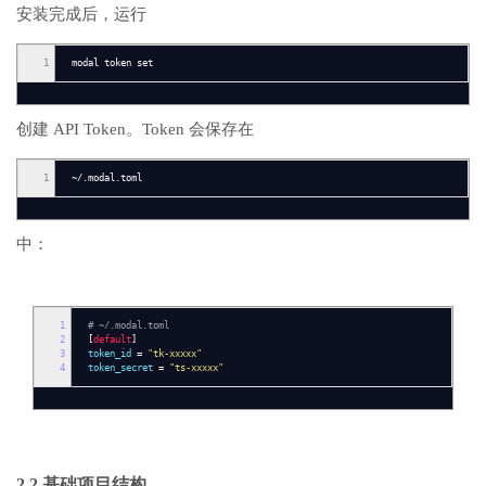
安装完成后，运行
1
modal token set
创建 API Token。Token 会保存在
1
~/.modal.toml
中：
1
# ~/.modal.toml
2
[
default
]
3
token_id
=
"tk-xxxxx"
4
token_secret
=
"ts-xxxxx"
2.2 基础项目结构