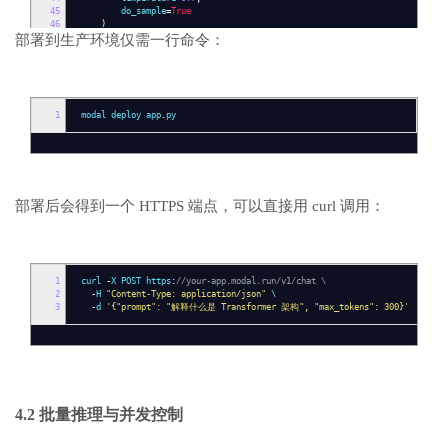
45
do_sample
=
True
46
)
部署到生产环境仅需一行命令：
47
48
return
tokenizer
.
decode
(
outputs
[
0
],
skip_special_tokens
=
True
)
49
50
@app
.
function
(
51
image
=
image
,
52
gpu
=
"a100"
,
53
1
volumes
modal deploy app
={
MODEL_DIR
.
py
:
model_volume
},
54
timeout
=
120
,
55
allow_concurrent_inputs
=
8
56
)
57
@app
.
web
(
"/v1/chat"
,
method
=
"POST"
)
58
def
web_handler
(
body
:
dict
):
59
"""提供 HTTP API 接口"""
部署后会得到一个 HTTPS 端点，可以直接用 curl 调用：
60
prompt
=
body
.
get
(
"prompt"
,
"Hello!"
)
61
max_tokens
=
body
.
get
(
"max_tokens"
,
512
)
62
result
=
generate
.
remote
(
prompt
,
max_tokens
)
63
return
{
"response"
:
result
}
1
curl
-
X POST https
:
//your-app.modal.run/v1/chat \
2
-
H
"Content-Type: application/json"
\
3
-
d
'{"prompt": "解释什么是 Transformer 架构", "max_tokens": 300}'
4.2 批量推理与并发控制