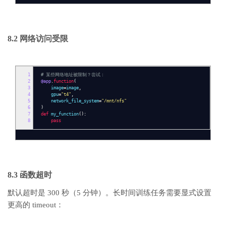
8.2 网络访问受限
1
# 某些网络地址被限制？尝试：
2
@app
.
function
(
3
image
=
image
,
4
gpu
=
"t4"
,
5
network_file_system
=
"/mnt/nfs"
6
)
7
def
my_function
():
8
pass
8.3 函数超时
默认超时是 300 秒（5 分钟）。长时间训练任务需要显式设置
更高的 timeout：