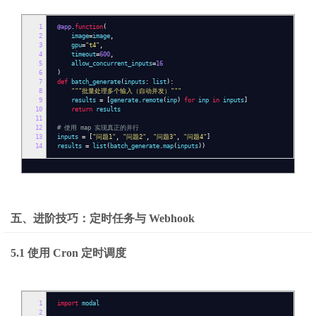
1
@app
.
function
(
2
image
=
image
,
3
gpu
=
"t4"
,
4
timeout
=
600
,
5
allow_concurrent_inputs
=
16
6
)
7
def
batch_generate
(
inputs
:
list
):
8
"""批量处理多个输入（自动并发）"""
9
results
=
[
generate
.
remote
(
inp
)
for
inp
in
inputs
]
10
return
results
11
12
# 使用 map 实现真正的并行
13
inputs
=
[
"问题1"
,
"问题2"
,
"问题3"
,
"问题4"
]
14
results
=
list
(
batch_generate
.
map
(
inputs
))
五、进阶技巧：定时任务与 Webhook
5.1 使用 Cron 定时调度
1
import
modal
2