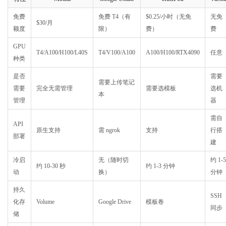
免费
免费 T4（有
$0.25/小时（无免
无免
$30/月
额度
限）
费）
费
GPU
T4/A100/H100/L40S
T4/V100/A100
A100/H100/RTX4090
任意
种类
是否
需要
需要上传笔记
需要
完全无需管理
需要选模板
选机
本
管理
器
需自
API
原生支持
需 ngrok
支持
行搭
部署
建
冷启
无（随时切
约 1-5
约 10-30 秒
约 1-3 分钟
动
换）
分钟
持久
SSH
化存
Volume
Google Drive
模板卷
同步
储