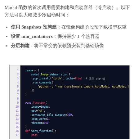
Modal 函数的首次调用需要构建和启动容器（冷启动）。以下
方法可以大幅减少冷启动时间：
使用 Snapshots 预构建
：在镜像构建阶段预下载模型权重
设置 min_containers
：保持最少 1 个热容器
分层构建
：将不常变的依赖预安装到基础镜像
1
image
=
(
2
modal
.
Image
.
debian_slim
()
3
.
pip_install
(
"torch"
,
cache
=
True
)
# 缓存 pip 包
4
.
run_commands
([
5
"python -c 'from transformers import AutoModel; AutoModel.from_pr
6
])
7
)
8
9
@app
.
function
(
10
image
=
image
,
11
gpu
=
"t4"
,
12
container_idle_timeout
=
300
,
13
keep_warm
=
1
,
14
timeout
=
600
15
)
16
def
warm_function
():
17
pass