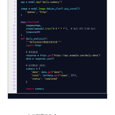
3
app
=
modal
.
App
(
"daily-summary"
)
4
5
image
=
modal
.
Image
.
debian_slim
().
pip_install
(
6
"openai"
,
"httpx"
7
)
8
9
@app
.
function
(
10
image
=
image
,
11
schedule
=
modal
.
Cron
(
"0 9 * * *"
),
# 每天 UTC 9:00 执行
12
timeout
=
300
13
)
14
def
daily_analysis
():
15
"""每天自动运行数据分析任务"""
16
import
httpx
17
18
# 获取数据
19
response
=
httpx
.
get
(
"https://api.example.com/daily-data"
)
20
data
=
response
.
json
()
21
22
# 处理数据（模拟）
23
summary
=
{
24
"date"
:
data
.
get
(
"date"
),
25
"total"
:
len
(
data
.
get
(
"items"
,
[])),
26
"status"
:
"completed"
27
}
28
29
return
summary