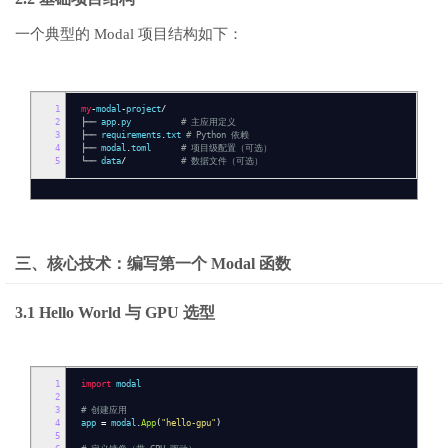
一个典型的 Modal 项目结构如下：
1
my
-
modal
-
project
/
2
├──
app
.
py
# 主应用定义
3
├──
requirements
.
txt
# Python 依赖
4
├──
modal
.
toml
# 项目级配置（可选）
5
└──
data
/
# 数据文件（可选）
三、核心技术：编写第一个 Modal 函数
3.1 Hello World 与 GPU 选型
1
import
modal
2
3
# 创建应用
4
app
=
modal
.
App
(
"hello-gpu"
)
5