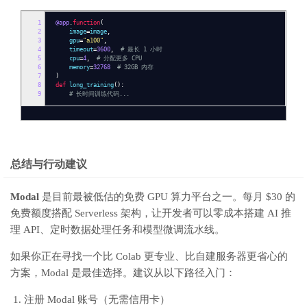
1
@app
.
function
(
2
image
=
image
,
3
gpu
=
"a100"
,
4
timeout
=
3600
,
# 最长 1 小时
5
cpu
=
4
,
# 分配更多 CPU
6
memory
=
32768
# 32GB 内存
7
)
8
def
long_training
():
9
# 长时间训练代码...
总结与行动建议
Modal
是目前最被低估的免费 GPU 算力平台之一。每月 $30 的
免费额度搭配 Serverless 架构，让开发者可以零成本搭建 AI 推
理 API、定时数据处理任务和模型微调流水线。
如果你正在寻找一个比 Colab 更专业、比自建服务器更省心的
方案，Modal 是最佳选择。建议从以下路径入门：
注册 Modal 账号（无需信用卡）