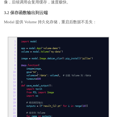
像，后续调用会复用缓存，速度极快。
3.2 保存函数输出到云端
Modal 提供 Volume 持久化存储，重启后数据不丢失：
1
import
modal
2
3
app
=
modal
.
App
(
"volume-demo"
)
4
volume
=
modal
.
Volume
(
"my-data"
)
5
6
image
=
modal
.
Image
.
debian_slim
().
pip_install
(
"pillow"
)
7
8
@app
.
function
(
9
image
=
image
,
10
gpu
=
"t4"
,
11
volumes
={
"/data"
:
volume
},
# 挂载 Volume 到 /data
12
timeout
=
600
13
)
14
def
save_model_output
():
15
import
torch
16
from
PIL
import
Image
17
import
os
18
19
# 模拟模型输出
20
outputs
=
[
f
"result_{i}.pt"
for
i
in
range
(
10
)]
21
22
# 保存到 Volume
23
for
name
in
outputs
: