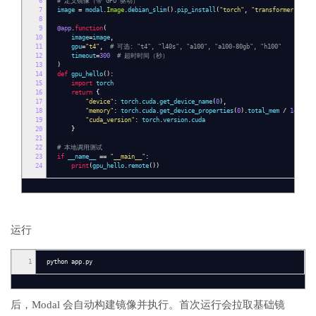
6
# 定义镜像（带 GPU 驱动）
7
image
=
modal
.
Image
.
debian_slim
().
pip_install
(
"torch"
,
"transformers"
)
8
9
@app
.
function
(
10
image
=
image
,
11
gpu
=
"t4"
,
# 可选: "t4", "l40s", "a100", "a100-80gb", "h100"
12
timeout
=
300
# 超时时间（秒）
13
)
14
def
gpu_hello
():
15
import
torch
16
return
{
17
"device"
:
torch
.
cuda
.
get_device_name
(
0
),
18
"memory"
:
torch
.
cuda
.
get_device_properties
(
0
).
total_mem
/
1e9
,
19
"cuda_version"
:
torch
.
version
.
cuda
20
}
21
22
# 本地调用测试
23
if
__name__
==
"__main__"
:
24
print
(
gpu_hello
.
remote
())
运行
1
python app.py
后，Modal 会自动构建镜像并执行。首次运行会拉取基础镜