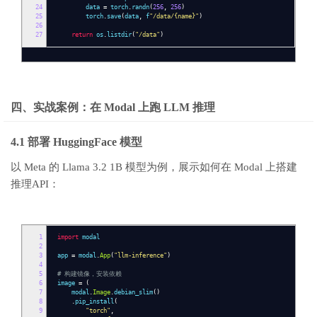
24
data
=
torch
.
randn
(
256
,
256
)
25
torch
.
save
(
data
,
f
"/data/{name}"
)
26
27
return
os
.
listdir
(
"/data"
)
四、实战案例：在 Modal 上跑 LLM 推理
4.1 部署 HuggingFace 模型
以 Meta 的 Llama 3.2 1B 模型为例，展示如何在 Modal 上搭建
推理API：
1
import
modal
2
3
app
=
modal
.
App
(
"llm-inference"
)
4
5
# 构建镜像，安装依赖
6
image
=
(
7
modal
.
Image
.
debian_slim
()
8
.
pip_install
(
9
"torch"
,