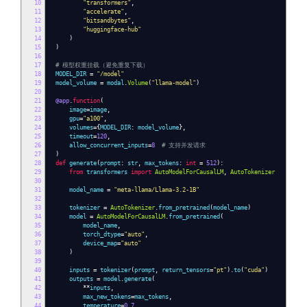
10
"transformers"
,
11
"accelerate"
,
12
"bitsandbytes"
,
13
"huggingface-hub"
14
)
15
)
16
17
# 模型权重挂载（避免重复下载）
18
MODEL_DIR
=
"/model"
19
model_volume
=
modal
.
Volume
(
"llama-model"
)
20
21
@app
.
function
(
22
image
=
image
,
23
gpu
=
"a100"
,
24
volumes
={
MODEL_DIR
:
model_volume
},
25
timeout
=
120
,
26
allow_concurrent_inputs
=
8
# 支持并发请求
27
)
28
def
generate
(
prompt
:
str
,
max_tokens
:
int
=
512
):
29
from
transformers
import
AutoModelForCausalLM
,
AutoTokenizer
30
31
model_name
=
"meta-llama/Llama-3.2-1B"
32
33
tokenizer
=
AutoTokenizer
.
from_pretrained
(
model_name
)
34
model
=
AutoModelForCausalLM
.
from_pretrained
(
35
model_name
,
36
torch_dtype
=
"auto"
,
37
device_map
=
"auto"
38
)
39
40
inputs
=
tokenizer
(
prompt
,
return_tensors
=
"pt"
).
to
(
"cuda"
)
41
outputs
=
model
.
generate
(
42
**
inputs
,
43
max_new_tokens
=
max_tokens
,
44
temperature
=
0.7
,