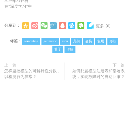
2026年3月6日
在“深度学习”中
分享到：
(
)
更多
0
标签：
computing
geometric
mnn
几何
变换
复用
形状
算子
详解
上一篇
下一篇
怎样监控模型的可解释性分数，
如何配置模型注册表和部署系
以检测行为异常？
统，实现故障时的自动回滚？