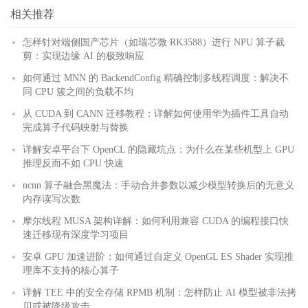
相关推荐
怎样针对端侧国产芯片（如瑞芯微 RK3588）进行 NPU 算子裁
剪：实现边缘 AI 的极致响应
如何通过 MNN 的 BackendConfig 精确控制多线程调度：解决不
同 CPU 簇之间的负载不均
从 CUDA 到 CANN 迁移教程：详解如何使用华为插件工具自动
完成算子代码映射与替换
详解安卓平台下 OpenCL 的隐藏坑点：为什么在某些机型上 GPU
推理反而不如 CPU 快速
ncnn 算子融合黑魔法：手动合并参数以减少模型转换后的无意义
内存读写次数
摩尔线程 MUSA 架构详解：如何利用兼容 CUDA 的编程接口快
速迁移现有深度学习项目
安卓 GPU 加速进阶：如何通过自定义 OpenGL ES Shader 实现推
理库不支持的核心算子
详解 TEE 中的安全存储 RPMB 机制：怎样防止 AI 模型被非法拷
贝或被降级攻击