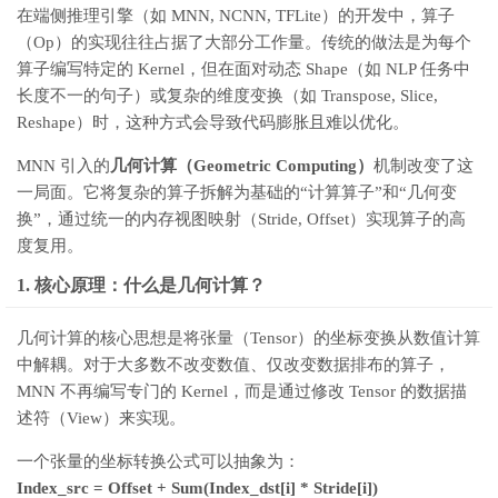
在端侧推理引擎（如 MNN, NCNN, TFLite）的开发中，算子
（Op）的实现往往占据了大部分工作量。传统的做法是为每个
算子编写特定的 Kernel，但在面对动态 Shape（如 NLP 任务中
长度不一的句子）或复杂的维度变换（如 Transpose, Slice,
Reshape）时，这种方式会导致代码膨胀且难以优化。
MNN 引入的
几何计算（Geometric Computing）
机制改变了这
一局面。它将复杂的算子拆解为基础的“计算算子”和“几何变
换”，通过统一的内存视图映射（Stride, Offset）实现算子的高
度复用。
1. 核心原理：什么是几何计算？
几何计算的核心思想是将张量（Tensor）的坐标变换从数值计算
中解耦。对于大多数不改变数值、仅改变数据排布的算子，
MNN 不再编写专门的 Kernel，而是通过修改 Tensor 的数据描
述符（View）来实现。
一个张量的坐标转换公式可以抽象为：
Index_src = Offset + Sum(Index_dst[i] * Stride[i])