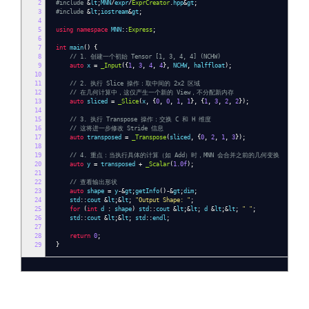
2
#include
&
lt
;
MNN
/
expr
/
ExprCreator
.
hpp
&
gt
;
3
#include
&
lt
;
iostream
&
gt
;
4
5
using
namespace
MNN
::
Express
;
6
7
int
main
()
{
8
// 1. 创建一个初始 Tensor [1, 3, 4, 4] (NCHW)
9
auto
x
=
_Input
({
1
,
3
,
4
,
4
},
NCHW
,
halffloat
);
10
11
// 2. 执行 Slice 操作：取中间的 2x2 区域
12
// 在几何计算中，这仅产生一个新的 View，不分配新内存
13
auto
sliced
=
_Slice
(
x
,
{
0
,
0
,
1
,
1
},
{
1
,
3
,
2
,
2
});
14
15
// 3. 执行 Transpose 操作：交换 C 和 H 维度
16
// 这将进一步修改 Stride 信息
17
auto
transposed
=
_Transpose
(
sliced
,
{
0
,
2
,
1
,
3
});
18
19
// 4. 重点：当执行具体的计算（如 Add）时，MNN 会合并之前的几何变换
20
auto
y
=
transposed
+
_Scalar
(
1.0f
);
21
22
// 查看输出形状
23
auto
shape
=
y
-&
gt
;
getInfo
()-&
gt
;
dim
;
24
std
::
cout
&
lt
;&
lt
;
"Output Shape: "
;
25
for
(
int
d
:
shape
)
std
::
cout
&
lt
;&
lt
;
d
&
lt
;&
lt
;
" "
;
26
std
::
cout
&
lt
;&
lt
;
std
::
endl
;
27
28
return
0
;
29
}