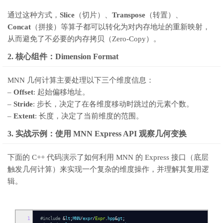
通过这种方式，
Slice
（切片）、
Transpose
（转置）、
Concat
（拼接）等算子都可以转化为对内存地址的重新映射，
从而避免了不必要的内存拷贝（Zero-Copy）。
2. 核心组件：Dimension Format
MNN 几何计算主要处理以下三个维度信息：
–
Offset
: 起始偏移地址。
–
Stride
: 步长，决定了在各维度移动时跳过的元素个数。
–
Extent
: 长度，决定了当前维度的范围。
3. 实战示例：使用 MNN Express API 观察几何变换
下面的 C++ 代码演示了如何利用 MNN 的 Express 接口（底层
触发几何计算）来实现一个复杂的维度操作，并理解其复用逻
辑。
1
#include
&
lt
;
MNN
/
expr
/
Expr
.
hpp
&
gt
;