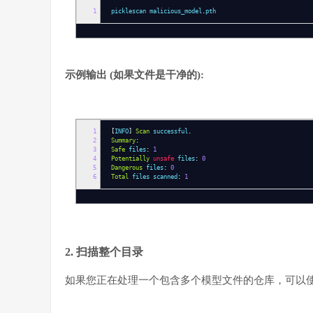
1
picklescan malicious_model
.
pth
示例输出 (如果文件是干净的):
1
[
INFO
]
Scan
successful
.
2
Summary
:
3
Safe
files
:
1
4
Potentially
unsafe
files
:
0
5
Dangerous
files
:
0
6
Total
files scanned
:
1
2. 扫描整个目录
如果您正在处理一个包含多个模型文件的仓库，可以