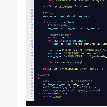
9
raise
FileNotFoundError
(
f
"文件未找到: {file_path}"
10
11
print
(
f
"-&gt; 正在扫描文件: {path.name}"
)
12
13
# 执行扫描
14
scan_result
=
scan_file_path
(
file_path
)
15
16
if
scan_result
.
issue_found
:
17
# 找出最危险的级别
18
max_severity
=
scan_result
.
maximum_severity
19
20
# 遍历报告中的不安全项
21
unsafe_calls
=
set
()
22
for
issue
in
scan_result
.
issues
:
23
unsafe_calls
.
add
(
f
"{issue.unsafe_module}.{iss
24
25
error_msg
=
f
"[SECURITY ALERT] 模型包含潜在恶意代码
26
error_msg
+=
f
"最高风险等级: {max_severity}\n"
27
error_msg
+=
f
"检测到的危险调用: {', '.join(unsafe_c
28
29
raise
RuntimeError
(
error_msg
)
30
31
print
(
f
"-&gt; 文件 {path.name} 扫描通过，确认安全。"
)
32
33
# 示例使用
34
try
:
35
# 假设 'safe_model.pth' 是一个干净的模型文件
36
validate_model_security
(
'safe_model.pth'
)
37
# 假设 'dangerous_payload.pkl' 包含恶意 Opcode
38
# validate_model_security('dangerous_payload.pkl')
39
except
RuntimeError
as
e
:
40
print
(
f
"[处理失败]: {e}"
)