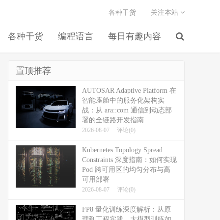
各种干货
关注本站
各种干货
编程语言
每日有趣内容
置顶推荐
AUTOSAR Adaptive Platform 在
智能座舱中的服务化架构实
战：从 ara::com 通信到动态部
署的全链路开发指南
2026-08-07
评论(0)
Kubernetes Topology Spread
Constraints 深度指南：如何实现
Pod 跨可用区的均匀分布与高
可用部署
2026-08-07
评论(0)
FP8 量化训练深度解析：从原
理到工程实践，大模型训练如