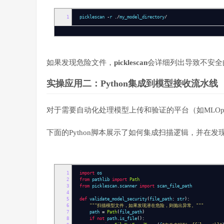
1
picklescan
-
r
./
my_model_directory
/
如果发现危险文件，
picklescan
会详细列出导致不安全的
实操应用二：Python集成到模型接收流水线
对于需要自动化处理模型上传和验证的平台（如MLOp
下面的Python脚本展示了如何集成扫描逻辑，并在
1
import
os
2
from
pathlib
import
Path
3
from
picklescan
.
scanner
import
scan_file_path
4
5
def
validate_model_security
(
file_path
:
str
):
6
"""扫描模型文件，如果发现潜在危险，则抛出异常。"""
7
path
=
Path
(
file_path
)
8
if
not
path
.
is_file
():