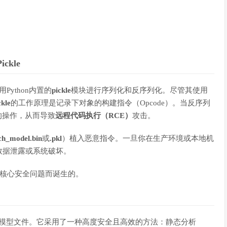
ckle
Python内置的
pickle
模块进行序列化和反序列化。尽管其使用
ckle
的工作原理是记录下对象的构建指令（Opcode）。当反序列
的操作，从而导致
远程代码执行（RCE）
攻击。
ch_model.bin
或
.pkl
）植入恶意指令。一旦你在生产环境或本地机
数据泄露或系统破坏。
核心安全问题而诞生的。
模型文件。它采用了一种高度安全且高效的方法：静态分析