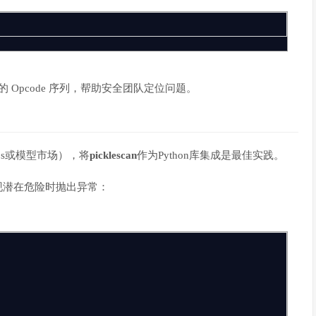
 Opcode 序列，帮助安全团队定位问题。
s或模型市场），将
picklescan
作为Python库集成是最佳实践。
发现潜在危险时抛出异常：