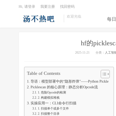
Hi, 请登录
我要注册
找回密码
欢迎光临
每
hf的pickl
2025-11-21
分类：
人工智
Table of Contents
导语：模型部署中的“隐形炸弹”——Python Pickle
Picklescan 的核心原理：静态分析Opcode流
1. 危险Opcode的检测
2. 构建模拟堆栈
实操应用一：CLI命令行扫描
1. 扫描单个或多个文件
2. 扫描整个目录