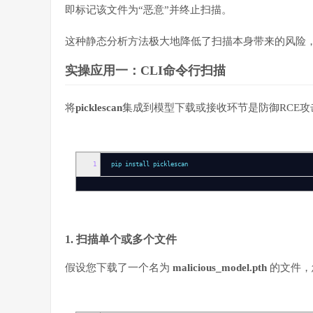
即标记该文件为“恶意”并终止扫描。
这种静态分析方法极大地降低了扫描本身带来的风险
实操应用一：CLI命令行扫描
将
picklescan
集成到模型下载或接收环节是防御RCE
1
pip install picklescan
1. 扫描单个或多个文件
假设您下载了一个名为
malicious_model.pth
的文件，