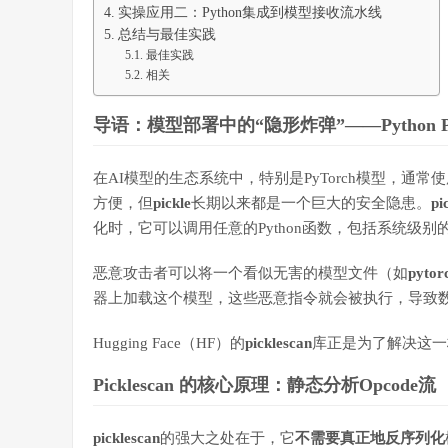
实操应用二：Python集成到模型接收流水线
总结与最佳实践
最佳实践
相关
导语：模型部署中的“隐形炸弹”——Python Pi
在AI模型的生态系统中，特别是PyTorch模型，通常使用
方便，但
pickle
长期以来都是一个巨大的安全隐患。
pi
化时，它可以调用任意的Python函数，包括系统级别
恶意攻击者可以将一个看似无害的模型文件（如
pytor
器上加载这个模型，这些恶意指令就会被执行，导致
Hugging Face（HF）的
picklescan
库正是为了解决这一
Picklescan 的核心原理：静态分析Opcode流
picklescan
的强大之处在于，它
不需要真正地反序列化