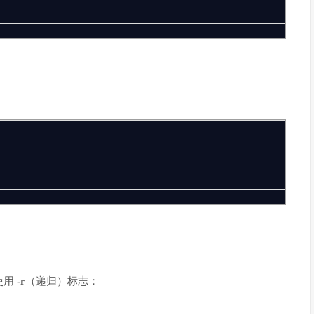
使用
-r
（递归）标志：