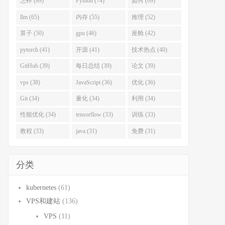
怎样 (89)
Python (74)
如何 (69)
llm (65)
内存 (55)
推理 (52)
算子 (50)
gpu (46)
座舱 (42)
pytorch (41)
开源 (41)
技术热点 (40)
GitHub (39)
每日总结 (39)
论文 (39)
vps (38)
JavaScript (36)
优化 (36)
Git (34)
量化 (34)
利用 (34)
性能优化 (34)
tensorflow (33)
训练 (33)
教程 (33)
java (31)
免费 (31)
分类
kubernetes
(61)
VPS和建站
(136)
VPS
(11)