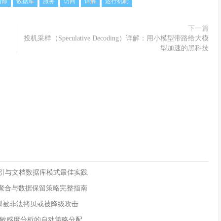
内部
数据库
服务
访问
详解
运行机制
下一篇
投机采样（Speculative Decoding）详解：用小模型带路给大模
型加速的黑科技
拟列索引与文档数据库模式最佳实践
连续聚合与数据保留策略完整指南
 模型被非法拷贝或被降级攻击
敏感度分析的自动策略分配