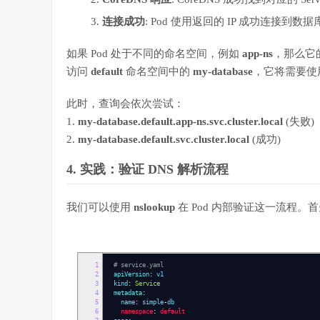
连接成功
: Pod 使用返回的 IP 成功连接到数据
如果 Pod 处于不同的命名空间，例如
app-ns
，那么它
访问
default
命名空间中的
my-database
，它将需要使
此时，查询会依次尝试：
1.
my-database.default.app-ns.svc.cluster.local
(失败)
2.
my-database.default.svc.cluster.local
(成功)
4. 实践：验证 DNS 解析流程
我们可以使用
nslookup
在 Pod 内部验证这一流程
1
# service.yaml
2
apiVersion
:
v1
3
kind
:
Service
4
metadata
:
5
name
:
simple
-
db
6
namespace
:
default