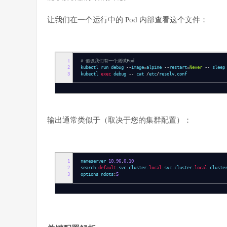
让我们在一个运行中的 Pod 内部查看这个文件：
1
# 假设我们有一个测试Pod
2
kubectl run debug
--
image
=
alpine
--
restart
=
Never
--
slee
3
kubectl
exec
debug
--
cat
/
etc
/
resolv
.
conf
输出通常类似于（取决于您的集群配置）：
1
nameserver
10.96
.
0.10
2
search
default
.
svc
.
cluster
.
local
svc
.
cluster
.
local
cluste
3
options ndots
:
5