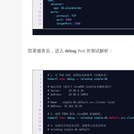
7
spec
:
8
selector
:
9
app
:
db
-
placeholder
10
ports
:
11
-
protocol
:
TCP
12
port
:
3306
13
targetPort
:
3306
部署服务后，进入
debug
Pod 并测试解析：
1
# 1. 在 Pod 内部，使用短名称查询 (仅服务名)
2
kubectl
exec
debug
--
nslookup simple
-
db
3
4
# 输出示例 (显示了 CoreDNS 自动补全并解析成功)
5
# Server: 10.96.0.10
6
# Address: 10.96.0.10#53
7
#
8
# Name: simple-db.default.svc.cluster.local
9
# Address: 10.104.10.20
10
11
# 2. 使用 FQDN 查询（CoreDNS 直接解析）
12
kubectl
exec
debug
--
nslookup simple
-
db
.
default
.
svc
.
clus
13
14
# 3. 如果在不同命名空间，需要带上命名空间名
15
# nslookup simple-db.default