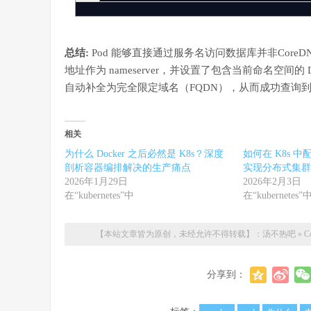
总结:
Pod 能够直接通过服务名访问数据库并非CoreDNS拥
地址作为 nameserver，并设置了包含当前命名空间
自动补全为完全限定域名（FQDN），从而成功查询到 CoreD
相关
为什么 Docker 之后必然是 K8s？深度
如何在 K8s 中配置 
剖析容器编排解决的生产痛点
实现分布式集群
2026年1月29日
2026年2月3日
在“kubernetes”中
在“kubernetes”
【本站文章皆为原创，未经允许不得转载】：
汤不热吧
»
C
分享到：