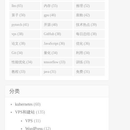
llm (65)
内存 (55)
推理 (52)
算子 (50)
gpu (46)
座舱 (42)
pytorch (41)
开源 (40)
技术热点 (39)
vps (38)
GitHub (38)
每日总结 (38)
论文 (38)
JavaScript (36)
优化 (36)
Git (34)
量化 (34)
利用 (34)
性能优化 (34)
tensorflow (33)
训练 (33)
教程 (33)
java (31)
免费 (31)
分类
kubernetes
(60)
VPS和建站
(135)
VPS
(11)
WordPress
(12)