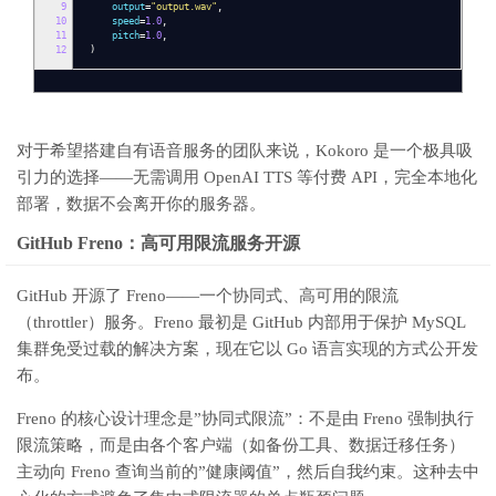
9
output
=
"output.wav"
,
10
speed
=
1.0
,
11
pitch
=
1.0
,
12
)
对于希望搭建自有语音服务的团队来说，Kokoro 是一个极具吸
引力的选择——无需调用 OpenAI TTS 等付费 API，完全本地化
部署，数据不会离开你的服务器。
GitHub Freno：高可用限流服务开源
GitHub 开源了 Freno——一个协同式、高可用的限流
（throttler）服务。Freno 最初是 GitHub 内部用于保护 MySQL
集群免受过载的解决方案，现在它以 Go 语言实现的方式公开发
布。
Freno 的核心设计理念是”协同式限流”：不是由 Freno 强制执行
限流策略，而是由各个客户端（如备份工具、数据迁移任务）
主动向 Freno 查询当前的”健康阈值”，然后自我约束。这种去中