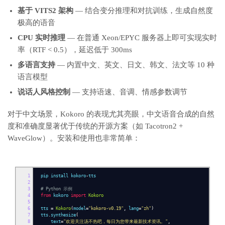
基于 VITS2 架构
— 结合变分推理和对抗训练，生成自然度
极高的语音
CPU 实时推理
— 在普通 Xeon/EPYC 服务器上即可实现实时
率（RTF < 0.5），延迟低于 300ms
多语言支持
— 内置中文、英文、日文、韩文、法文等 10 种
语言模型
说话人风格控制
— 支持语速、音调、情感参数调节
对于中文场景，Kokoro 的表现尤其亮眼，中文语音合成的自然
度和准确度显著优于传统的开源方案（如 Tacotron2 +
WaveGlow）。安装和使用也非常简单：
1
pip install kokoro
-
tts
2
3
# Python 示例
4
from
kokoro
import
Kokoro
5
6
tts
=
Kokoro
(
model
=
"kokoro-v0.19"
,
lang
=
"zh"
)
7
tts
.
synthesize
(
8
text
=
"欢迎关注汤不热吧，每日为您带来最新技术资讯。"
,