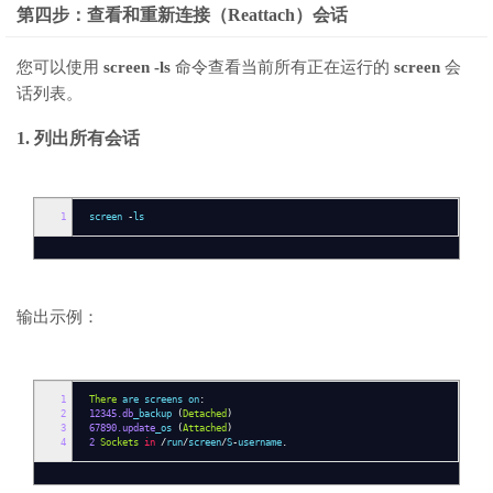
第四步：查看和重新连接（Reattach）会话
您可以使用
screen -ls
命令查看当前所有正在运行的
screen
会
话列表。
1. 列出所有会话
1
screen
-
ls
输出示例：
1
There
are screens on
:
2
12345.db
_backup
(
Detached
)
3
67890.update
_os
(
Attached
)
4
2
Sockets
in
/
run
/
screen
/
S
-
username
.