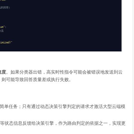
低的回答）
ium"
:
分流
timized)"
速度
。如果分类器出错，高实时性指令可能会被错误地发送到云
关键点"
))
，则可能导致回答质量差或执行失败。
简单任务；只有通过动态决策引擎判定的请求才激活大型云端模
度等状态信息反馈给决策引擎，作为路由判定的依据之一，实现更