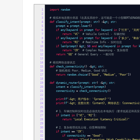
1
import
random
2
3
# 模拟本地意图分类器 (在真实系统中，这可能是一个小型BERT或RAG模
4
def
classify_intent
(
prompt
:
str
)
-&
gt
;
str
:
5
prompt
=
prompt
.
lower
()
6
if
any
(
keyword
in
prompt
for
keyword
in
[
"打开"
,
"关闭
7
return
"VC"
# Vehicle Control - 车辆控制
8
if
any
(
keyword
in
prompt
for
keyword
in
[
"多少"
,
"剩余
9
return
"RI"
# Realtime Info - 实时信息
10
if
len
(
prompt
)
&
gt
;
50
and
any
(
keyword
in
prompt
for
k
11
return
"CR"
# Complex Reasoning - 复杂推理
12
return
"GQ"
# General Query - 一般问答
13
14
# 模拟网络连接状态
15
def
check_connectivity
()
-&
gt
;
str
:
16
# 随机模拟 Poor, Medium, Good 状态
17
return
random
.
choice
([
"Good"
,
"Medium"
,
"Poor"
])
18
19
def
dynamic_router
(
prompt
:
str
)
-&
gt
;
str
:
20
intent
=
classify_intent
(
prompt
)
21
connectivity
=
check_connectivity
()
22
23
print
(
f
"-&gt; 用户指令: '{prompt}'"
)
24
print
(
f
"-&gt; 意图分类: {intent}, 网络状态: {connectivi
25
26
# 1. 车辆控制和实时信息必须优先在本地执行（要求低延迟和高
27
if
intent
in
[
"VC"
,
"RI"
]:
28
return
"Local Execution (Latency Critical)"
29
30
# 2. 复杂推理优先云端，但受网络限制
31
if
intent
==
"CR"
:
32
if
connectivity
==
"Good"
:
33
return
"Cloud Execution (High Capability Requ