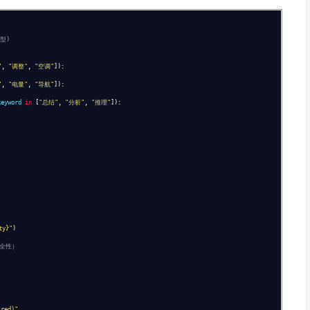
型)
"
,
"调整"
,
"空调"
]):
"
,
"电量"
,
"导航"
]):
eyword
in
[
"总结"
,
"分析"
,
"推理"
]):
ty}"
)
安全性）
ired)"