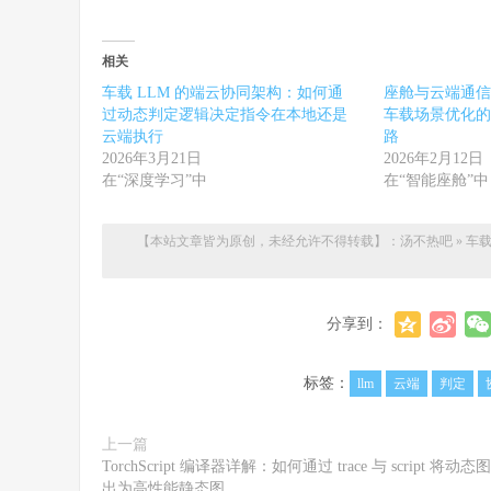
相关
车载 LLM 的端云协同架构：如何通
座舱与云端通信
过动态判定逻辑决定指令在本地还是
车载场景优化的 T
云端执行
路
2026年3月21日
2026年2月12日
在“深度学习”中
在“智能座舱”中
【本站文章皆为原创，未经允许不得转载】：
汤不热吧
»
车载
分享到：
标签：
llm
云端
判定
上一篇
TorchScript 编译器详解：如何通过 trace 与 script 将动态
出为高性能静态图