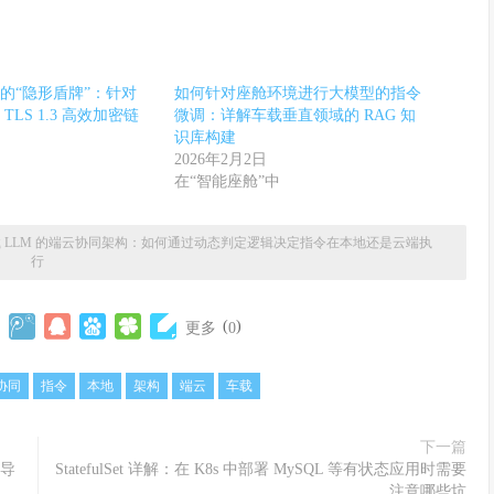
的“隐形盾牌”：针对
如何针对座舱环境进行大模型的指令
LS 1.3 高效加密链
微调：详解车载垂直领域的 RAG 知
识库构建
2026年2月2日
在“智能座舱”中
 LLM 的端云协同架构：如何通过动态判定逻辑决定指令在本地还是云端执
行
(
)
更多
0
协同
指令
本地
架构
端云
车载
下一篇
图导
StatefulSet 详解：在 K8s 中部署 MySQL 等有状态应用时需要
注意哪些坑