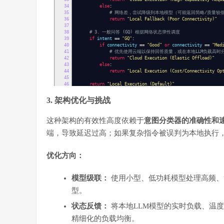
34
else
:
35
# 网络差，尝试降级到本地模型（可能返回简略/质量较
36
return
"Local Fallback (Poor Connectivity)"
37
38
# 3. 一般问答 (GQ) 根据网络状态弹性调度
39
if
intent
==
"GQ"
:
40
if
connectivity
==
"Good"
or
connectivity
==
"Med
41
# 优先使用云端以保持回答质量，或在本地LLM负载高时
42
return
"Cloud Execution (Elastic Offload)"
43
else
:
44
return
"Local Execution (Cost/Connectivity Op
45
46
return
"Local Execution (Default)"
47
48
# 示例运行
3. 架构优化与挑战
49
print
(
"--- 示例 1: 车辆控制（本地优先）---"
)
50
print
(
dynamic_router
(
"请打开主驾驶的车窗，谢谢"
))
51
这种架构的有效性高度依赖于
意图分类器的准确性和
52
print
(
"\n--- 示例 2: 复杂推理（依赖网络）---"
)
53
print
(
dynamic_router
(
"请分析最近自动驾驶技术的突破，并总结三条
端，导致延迟过高；如果复杂指令被误判为本地执行
54
55
print
(
"\n--- 示例 3: 一般问答（弹性调度）---"
)
56
print
(
dynamic_router
(
"明天早上九点天气如何"
))
优化方向：
模型级联：
使用小型、低功耗模型处理高频、
型。
状态反馈：
将本地LLM模型的实时负载、温
精细化的负载均衡。