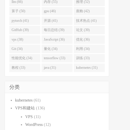
llm (66)
内存 (55)
推理 (52)
算子 (50)
gpu (46)
座舱 (42)
pytorch (41)
开源 (41)
技术热点 (41)
GitHub (39)
每日总结 (39)
论文 (39)
vps (38)
JavaScript (36)
优化 (36)
Git (34)
量化 (34)
利用 (34)
性能优化 (34)
tensorflow (33)
训练 (33)
教程 (33)
java (31)
kubernetes (31)
分类
kubernetes
(61)
VPS和建站
(136)
VPS
(11)
WordPress
(12)