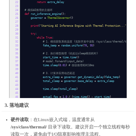
22
return
extra_delay
23
24
# 模拟AI推理的主循环
25
def
run_inference_engine
():
26
governor
=
ThermalGovernor
()
27
28
print
(
"Starting AI Inference Engine with Thermal Protection..."
)
29
30
try
:
31
while
True
:
32
# 1. 模拟获取系统温度 (实际开发中读取 /sys/class/thermal/thermal_z
33
fake_temp
=
random
.
uniform
(
70
,
95
)
34
35
# 2. 执行模型推理 (此处以sleep模拟耗时)
36
start_time
=
time
.
time
()
37
# model.forward(input_data)
38
time
.
sleep
(
0.01
)
# 假设推理耗时10ms
39
40
# 3. 计算并应用动态延迟
41
extra_sleep
=
governor
.
get_dynamic_delay
(
fake_temp
)
42
total_sleep
=
governor
.
base_delay
+
extra_sleep
43
44
time
.
sleep
(
total_sleep
)
45
46
actual_fps
=
1.0
/
(
time
.
time
()
-
start_time
)
47
print
(
f
"Temp: {fake_temp:.1f}C | Extra Delay: {extra_sleep*10
3. 落地建议
48
49
except
KeyboardInterrupt
:
50
print
(
"Stop Engine."
)
51
硬件读取
：在Linux嵌入式端，温度通常从
52
if
__name__
==
'__main__'
:
53
run_inference_loop
()
/sys/class/thermal/
目录下读取。建议开启一个独立线程每秒
读取一次，避免由于I/O阻塞影响推理主流程。