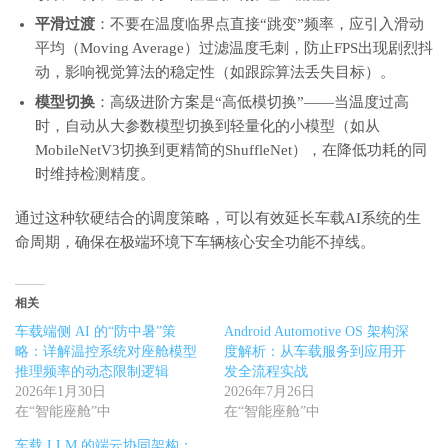
平滑过渡
：不要在温度临界点直接“跳变”频率，应引入滑动
平均（Moving Average）过滤温度毛刺，防止FPS出现剧烈抖
动，影响视觉算法的稳定性（如跟踪算法丢失目标）。
模型切换
：高级进阶方案是“高低模切换”——当温度过高
时，自动从大参数模型切换到轻量化的小模型（如从
MobileNetV3切换到更精简的ShuffleNet），在降低功耗的同
时维持检测精度。
通过这种软硬结合的调度策略，可以有效延长车载AI系统的生
命周期，确保在极端环境下车辆核心安全功能不掉线。
相关
车载端侧 AI 的“防中暑”策
Android Automotive OS 架构深
略：详解温控系统对座舱模型
度解析：从车载服务到应用开
推理频率的动态限制逻辑
发全流程实战
2026年1月30日
2026年7月26日
在“智能座舱”中
在“智能座舱”中
车载 LLM 的端云协同架构：