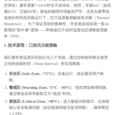
控系统）通常需要7×24小时全天候待命。然而，车载SoC（如高
通8155、芯驰X9等）面临的物理环境极其严苛，尤其在夏季高
温或长时间高负载运行下，芯片温度极易触发热关断（Thermal
Shutdown）。为了保证系统的鲁棒性，开发者必须实现一套AI
推理的“防中暑”逻辑——即根据芯片实时温度动态调整推理频
率（FPS）。
1. 技术原理：三段式分级策略
我们通常将温度区间划分为三个等级，通过控制相邻两次推理
之间的休眠时间（Sleep Interval）来实现降频：
安全区 (Safe Zone, <75°C)
：全速运行，保证最佳用户体
验。
警戒区 (Warning Zone, 75°C – 90°C)
：线性增加推理间隔，
通过降低采样率换取芯片“喘息”时间。
紧急区 (Critical Zone, >90°C)
：进入极低功耗模式，仅保留
核心安全检测功能（如仅检测驾驶员是否闭眼），频率降至
1-2 FPS。