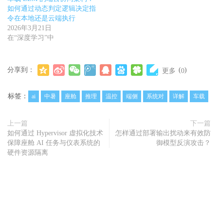
如何通过动态判定逻辑决定指
令在本地还是云端执行
2026年3月21日
在“深度学习”中
分享到：
(
)
更多
0
标签：
ai
中暑
座舱
推理
温控
端侧
系统对
详解
车载
上一篇
下一篇
如何通过 Hypervisor 虚拟化技术
怎样通过部署输出扰动来有效防
保障座舱 AI 任务与仪表系统的
御模型反演攻击？
硬件资源隔离