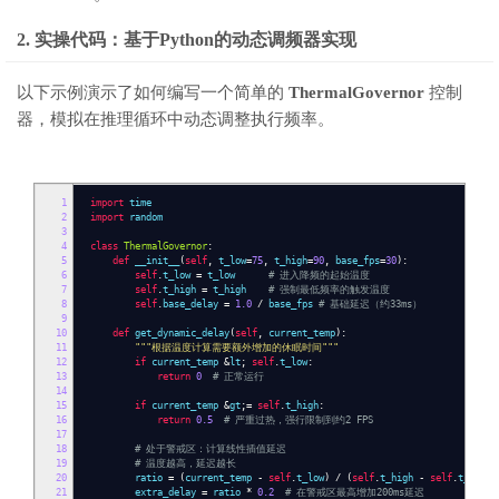
2. 实操代码：基于Python的动态调频器实现
以下示例演示了如何编写一个简单的
ThermalGovernor
控制
器，模拟在推理循环中动态调整执行频率。
1
import
time
2
import
random
3
4
class
ThermalGovernor
:
5
def
__init__
(
self
,
t_low
=
75
,
t_high
=
90
,
base_fps
=
30
):
6
self
.
t_low
=
t_low
# 进入降频的起始温度
7
self
.
t_high
=
t_high
# 强制最低频率的触发温度
8
self
.
base_delay
=
1.0
/
base_fps
# 基础延迟（约33ms）
9
10
def
get_dynamic_delay
(
self
,
current_temp
):
11
"""根据温度计算需要额外增加的休眠时间"""
12
if
current_temp
&
lt
;
self
.
t_low
:
13
return
0
# 正常运行
14
15
if
current_temp
&
gt
;=
self
.
t_high
:
16
return
0.5
# 严重过热，强行限制到约2 FPS
17
18
# 处于警戒区：计算线性插值延迟
19
# 温度越高，延迟越长
20
ratio
=
(
current_temp
-
self
.
t_low
)
/
(
self
.
t_high
-
self
.
t_low
)
21
extra_delay
=
ratio
*
0.2
# 在警戒区最高增加200ms延迟