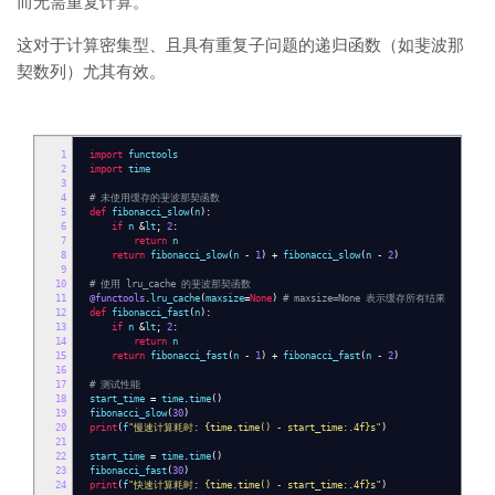
而无需重复计算。
这对于计算密集型、且具有重复子问题的递归函数（如斐波那
契数列）尤其有效。
1
import
functools
2
import
time
3
4
# 未使用缓存的斐波那契函数
5
def
fibonacci_slow
(
n
):
6
if
n
&
lt
;
2
:
7
return
n
8
return
fibonacci_slow
(
n
-
1
)
+
fibonacci_slow
(
n
-
2
)
9
10
# 使用 lru_cache 的斐波那契函数
11
@functools
.
lru_cache
(
maxsize
=
None
)
# maxsize=None 表示缓存所有结果
12
def
fibonacci_fast
(
n
):
13
if
n
&
lt
;
2
:
14
return
n
15
return
fibonacci_fast
(
n
-
1
)
+
fibonacci_fast
(
n
-
2
)
16
17
# 测试性能
18
start_time
=
time
.
time
()
19
fibonacci_slow
(
30
)
20
print
(
f
"慢速计算耗时: {time.time() - start_time:.4f}s"
)
21
22
start_time
=
time
.
time
()
23
fibonacci_fast
(
30
)
24
print
(
f
"快速计算耗时: {time.time() - start_time:.4f}s"
)