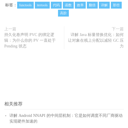
标签：
functools
itertools
代码
函数
效率
翻倍
详解
那些
高阶
上一篇
下一篇
持久化卷声明 PVC 的绑定逻
详解 Java 标量替换优化：如何
辑：为什么你的 PV 一直处于
让对象在栈上分配以减轻 GC 压
Pending 状态
力
相关推荐
详解 Android NNAPI 的中间层机制：它是如何调度不同厂商驱动
实现硬件加速的