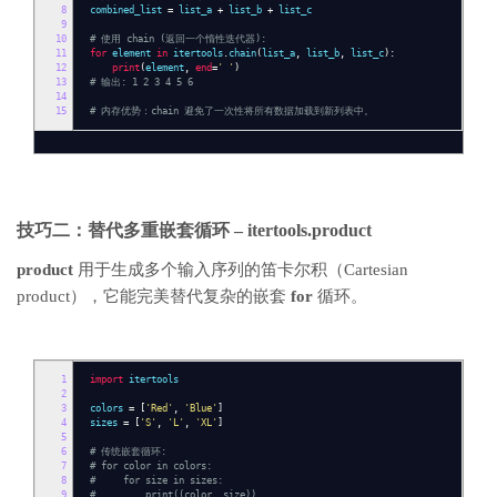
8
combined_list
=
list_a
+
list_b
+
list_c
9
10
# 使用 chain (返回一个惰性迭代器):
11
for
element
in
itertools
.
chain
(
list_a
,
list_b
,
list_c
):
12
print
(
element
,
end
=
' '
)
13
# 输出: 1 2 3 4 5 6
14
15
# 内存优势：chain 避免了一次性将所有数据加载到新列表中。
技巧二：替代多重嵌套循环 –
itertools.product
product
用于生成多个输入序列的笛卡尔积（Cartesian
product），它能完美替代复杂的嵌套
for
循环。
1
import
itertools
2
3
colors
=
[
'Red'
,
'Blue'
]
4
sizes
=
[
'S'
,
'L'
,
'XL'
]
5
6
# 传统嵌套循环:
7
# for color in colors:
8
# for size in sizes:
9
# print((color, size))