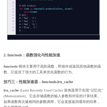
10
11
# 使用 product:
12
for
item
in
itertools
.
product
(
colors
,
sizes
):
13
print
(
item
)
14
# 输出:
15
# ('Red', 'S')
16
# ('Red', 'L')
17
# ('Red', 'XL')
18
# ('Blue', 'S')
19
# ...
2. functools：函数强化与性能加速
functools
模块主要用于高阶函数，即操作或返回其他函数的函
数。它提供了强大的工具来优化函数的行为。
技巧三：性能加速器 –
functools.lru_cache
lru_cache
(Least Recently Used Cache) 装饰器用于实现“记忆化”
(Memoization)。它会存储函数的输入参数和对应的计算结果。
如果函数再次被相同的参数调用，它会直接返回缓存的结果，