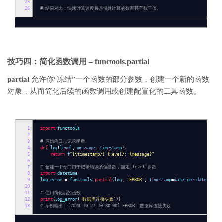
25
26
# 结果对比：快速计算速度将是慢速计算的数百甚至数千倍。
技巧四：简化函数调用 –
functools.partial
partial
允许你“冻结”一个函数的部分参数，创建一个新的函数
对象，从而简化后续的函数调用或创建配置化的工具函数。
1
import
functools
2
3
# 原始的日志记录函数
4
def
log
(
level
,
message
,
timestamp
):
5
return
f
"[{timestamp}] {level}: {message}"
6
7
# 创建一个专门用于记录错误的偏函数，固定 level 参数
8
import
datetime
9
log_error
=
functools
.
partial
(
log
,
'ERROR'
,
timestamp
=
datetime
.
datetime
.
n
10
11
# 使用简化后的函数
12
print
(
log_error
(
'数据库连接失败'
))
13
# 示例输出: [2023-10-27 10:30:00] ERROR: 数据库连接失败