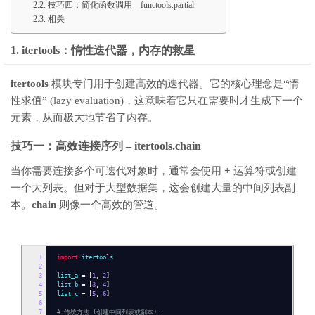
技巧四：简化函数调用 – functools.partial
相关
1. itertools：惰性迭代器，内存的救星
itertools
模块专门用于创建高效的迭代器。它的核心理念是“惰
性求值” (lazy evaluation)，这意味着它只在需要时才生成下一个
元素，从而极大地节省了内存。
技巧一：高效连接序列 –
itertools.chain
当你需要连接多个可迭代对象时，通常会使用
+
运算符或创建
一个大列表。但对于大型数据集，这会创建大量的中间列表副
本。
chain
则像一个高效的管道。
1
import
itertools
2
3
list_a
=
[
1
,
2
]
4
list_b
=
[
3
,
4
]
5
list_c
=
[
5
,
6
]
6
7
# 传统方法 (创建中间列表或副本):