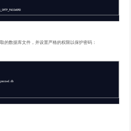
_SMTP_PASSWORD
x 可读取的数据库文件，并设置严格的权限以保护密码：
_passwd.db