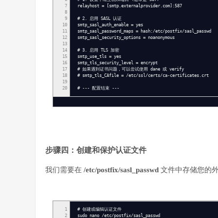
7
relayhost = [smtp.externalprovider.com]:587
8
9
# 2. 启用 SASL 认证
10
smtp_sasl_auth_enable = yes
11
smtp_sasl_password_maps = hash:/etc/postfix/sasl_passwd
12
smtp_sasl_security_options = noanonymous
13
14
# 3. 启用 TLS 加密
15
smtp_use_tls = yes
16
smtp_tls_security_level = encrypt
17
# 如果遇到证书问题，可以尝试使用 dane 或 verify
18
# smtp_tls_CAfile = /etc/ssl/certs/ca-certificates.crt
19
20
# --- 配置结束 ---
步骤四：创建和保护认证文件
我们需要在
/etc/postfix/sasl_passwd
文件中存储您的外部
1
# 创建或编辑认证文件
2
sudo nano /etc/postfix/sasl_passwd