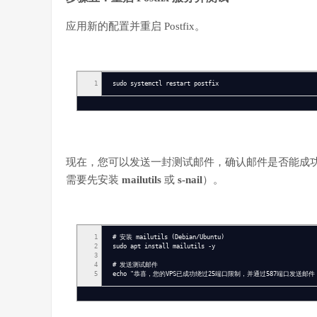
应用新的配置并重启 Postfix。
1
sudo systemctl restart postfix
现在，您可以发送一封测试邮件，确认邮件是否能成
需要先安装
mailutils
或
s-nail
）。
1
# 安装 mailutils (Debian/Ubuntu)
2
sudo apt install mailutils -y
3
4
# 发送测试邮件
5
echo "恭喜，您的VPS已成功绕过25端口限制，并通过587端口发送邮件！" | ma