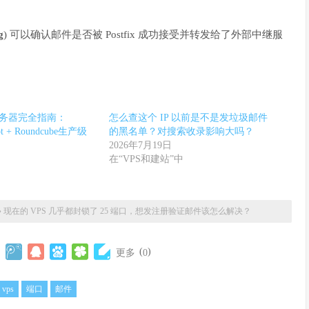
g
) 可以确认邮件是否被 Postfix 成功接受并转发给了外部中继服
服务器完全指南：
怎么查这个 IP 以前是不是发垃圾邮件
cot + Roundcube生产级
的黑名单？对搜索收录影响大吗？
2026年7月19日
在“VPS和建站”中
»
现在的 VPS 几乎都封锁了 25 端口，想发注册验证邮件该怎么解决？
(
)
更多
0
vps
端口
邮件