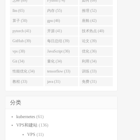
怎样 (89)
Python (74)
如何 (69)
llm (65)
内存 (55)
推理 (52)
算子 (50)
gpu (46)
座舱 (42)
pytorch (41)
开源 (41)
技术热点 (40)
GitHub (39)
每日总结 (39)
论文 (39)
vps (38)
JavaScript (36)
优化 (36)
Git (34)
量化 (34)
利用 (34)
性能优化 (34)
tensorflow (33)
训练 (33)
教程 (33)
java (31)
免费 (31)
分类
kubernetes
(61)
VPS和建站
(136)
VPS
(11)