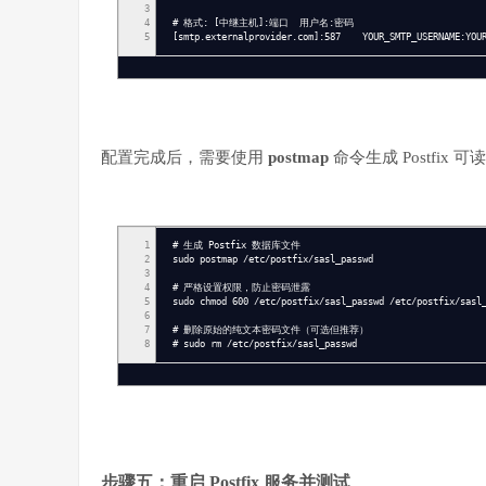
3
4
# 格式: [中继主机]:端口 用户名:密码
5
[smtp.externalprovider.com]:587 YOUR_SMTP_USERNAME:YOUR
配置完成后，需要使用
postmap
命令生成 Postfi
1
# 生成 Postfix 数据库文件
2
sudo postmap /etc/postfix/sasl_passwd
3
4
# 严格设置权限，防止密码泄露
5
sudo chmod 600 /etc/postfix/sasl_passwd /etc/postfix/sasl
6
7
# 删除原始的纯文本密码文件（可选但推荐）
8
# sudo rm /etc/postfix/sasl_passwd
步骤五：重启 Postfix 服务并测试