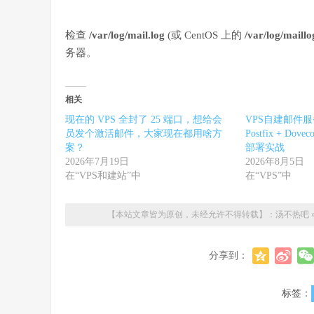
检查
/var/log/mail.log
(或 CentOS 上的
/var/log/maillo
务器。
相关
现在的 VPS 全封了 25 端口，想给会
VPS自建邮件
员发个激活邮件，大家现在都用啥方
Postfix + Dove
案？
部署实战
2026年7月19日
2026年8月5日
在“VPS和建站”中
在“VPS”中
【本站文章皆为原创，未经允许不得转载】：
汤不热吧
分享到：
标签：