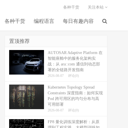
各种干货
关注本站
各种干货
编程语言
每日有趣内容
置顶推荐
AUTOSAR Adaptive Platform 在
智能座舱中的服务化架构实
战：从 ara::com 通信到动态部
署的全链路开发指南
2026-08-07
评论(0)
Kubernetes Topology Spread
Constraints 深度指南：如何实现
Pod 跨可用区的均匀分布与高
可用部署
2026-08-07
评论(0)
FP8 量化训练深度解析：从原
理到工程实践，大模型训练如