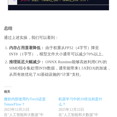
35
print
(
f
"加速比: {latency_fp32 / latency_int8:.2f}X"
)
总结
通过上述实操，我们可以看到：
内存占用显著降低：
由于权重从FP32（4字节）降至
INT8（1字节），模型文件大小通常可以减少70%以上。
推理延迟大幅减少：
ONNX Runtime能够高效利用CPU的
SIMD指令集处理INT8数据，通常能带来1.5X到3X的加速，
从而有效优化了AI基础设施的“计算”支柱。
相关
微软内部使用PyTorch还是
机器学习中的10倍法则是什
TensorFlow？
么？
2025年12月21日
2025年12月22日
在“人工智能和大数据”中
在“人工智能和大数据”中