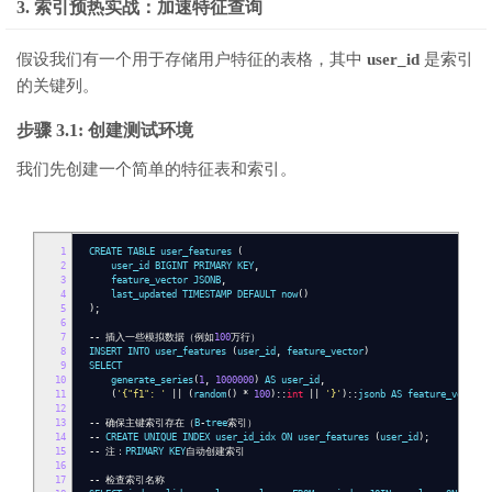
3. 索引预热实战：加速特征查询
假设我们有一个用于存储用户特征的表格，其中
user_id
是索引
的关键列。
步骤 3.1: 创建测试环境
我们先创建一个简单的特征表和索引。
1
CREATE TABLE user_features
(
2
user_id BIGINT PRIMARY KEY
,
3
feature_vector JSONB
,
4
last_updated TIMESTAMP DEFAULT now
()
5
);
6
7
--
插入一些模拟数据（例如
100
万行）
8
INSERT INTO user_features
(
user_id
,
feature_vector
)
9
SELECT
10
generate_series
(
1
,
1000000
)
AS user_id
,
11
(
'{"f1": '
||
(
random
()
*
100
)::
int
||
'}'
)::
jsonb AS feature_vector
;
12
13
--
确保主键索引存在（
B
-
tree
索引）
14
--
CREATE UNIQUE INDEX user_id_idx ON user_features
(
user_id
);
15
--
注：
PRIMARY KEY
自动创建索引
16
17
--
检查索引名称