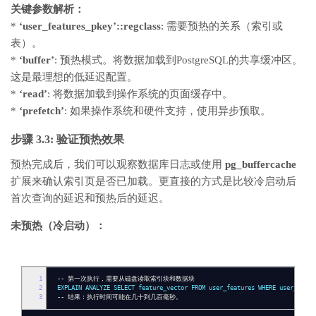
关键参数解析：
*
‘user_features_pkey’::regclass
: 需要预热的关系（索引或
表）。
*
‘buffer’
: 预热模式。将数据加载到PostgreSQL的共享缓冲区。
这是最理想的低延迟配置。
*
‘read’
: 将数据加载到操作系统的页面缓存中。
*
‘prefetch’
: 如果操作系统和硬件支持，使用异步预取。
步骤 3.3: 验证预热效果
预热完成后，我们可以观察数据库日志或使用
pg_buffercache
扩展来确认索引页是否已加载。更直接的方式是比较冷启动后
首次查询的延迟和预热后的延迟。
未预热（冷启动）：
1
--
第一次执行，需要从磁盘读取索引块和数据块
2
EXPLAIN ANALYZE SELECT feature_vector FROM user_features WHERE user_id
=
3
--
结果：执行时间可能在几十到几百毫秒。