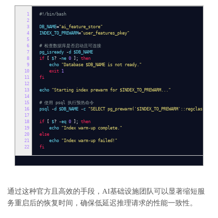
1
#!/bin/bash
2
3
DB_NAME
=
"ai_feature_store"
4
INDEX_TO_PREWARM
=
"user_features_pkey"
5
6
# 检查数据库是否启动且可连接
7
pg_isready
-
d $DB_NAME
8
if
[
$
?
-
ne
0
];
then
9
echo
"Database $DB_NAME is not ready."
10
exit
1
11
fi
12
13
echo
"Starting index prewarm for $INDEX_TO_PREWARM..."
14
15
# 使用 psql 执行预热命令
16
psql
-
d $DB_NAME
-
c
"SELECT pg_prewarm('$INDEX_TO_PREWARM'::regclass, 'bu
17
18
if
[
$
?
-
eq
0
];
then
19
echo
"Index warm-up complete."
20
else
21
echo
"Index warm-up failed!"
22
fi
通过这种官方且高效的手段，AI基础设施团队可以显著缩短服
务重启后的恢复时间，确保低延迟推理请求的性能一致性。