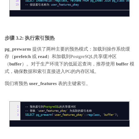
18
SELECT indexrelid
::
regclass
,
relname FROM pg_index JOIN pg_class ON pg_in
19
--
假设索引名称为
user_features_pkey
步骤 3.2: 执行索引预热
pg_prewarm
提供了两种主要的预热模式：加载到操作系统缓
存（
prefetch
或
read
）和加载到PostgreSQL共享缓冲区
（
buffer
）。对于生产环境下的低延迟查询，推荐使用
buffer
模
式，确保数据和索引直接进入PG的内存区域。
我们将预热
user_features
表的主键索引。
1
--
预热索引到
PostgreSQL
的共享缓冲区
2
--
替换
'user_features_pkey'
为实际的索引名称
3
SELECT pg_prewarm
(
'user_features_pkey'
::
regclass
,
'buffer'
);