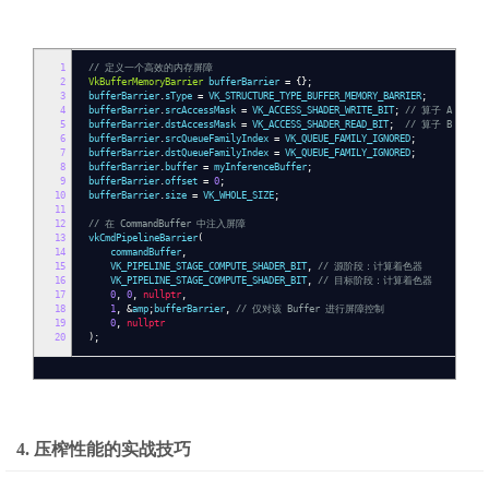
1
// 定义一个高效的内存屏障
2
VkBufferMemoryBarrier
bufferBarrier
=
{};
3
bufferBarrier
.
sType
=
VK_STRUCTURE_TYPE_BUFFER_MEMORY_BARRIER
;
4
bufferBarrier
.
srcAccessMask
=
VK_ACCESS_SHADER_WRITE_BIT
;
// 算子 A 写入结
5
bufferBarrier
.
dstAccessMask
=
VK_ACCESS_SHADER_READ_BIT
;
// 算子 B 开始读
6
bufferBarrier
.
srcQueueFamilyIndex
=
VK_QUEUE_FAMILY_IGNORED
;
7
bufferBarrier
.
dstQueueFamilyIndex
=
VK_QUEUE_FAMILY_IGNORED
;
8
bufferBarrier
.
buffer
=
myInferenceBuffer
;
9
bufferBarrier
.
offset
=
0
;
10
bufferBarrier
.
size
=
VK_WHOLE_SIZE
;
11
12
// 在 CommandBuffer 中注入屏障
13
vkCmdPipelineBarrier
(
14
commandBuffer
,
15
VK_PIPELINE_STAGE_COMPUTE_SHADER_BIT
,
// 源阶段：计算着色器
16
VK_PIPELINE_STAGE_COMPUTE_SHADER_BIT
,
// 目标阶段：计算着色器
17
0
,
0
,
nullptr
,
18
1
,
&
amp
;
bufferBarrier
,
// 仅对该 Buffer 进行屏障控制
19
0
,
nullptr
20
);
4. 压榨性能的实战技巧