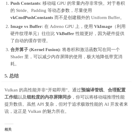
Push Constants
: 移动端 GPU 的常量内存非常快。对于卷积
的 Stride、Padding 等动态参数，尽量使用
vkCmdPushConstants
而不是创建额外的 Uniform Buffer。
Image vs Buffer
: 在 Adreno GPU 上，使用
VkImage
（利用
硬件纹理单元）往往比
VkBuffer
性能更好，因为硬件提供
了自动的缓存管理。
合并算子 (Kernel Fusion)
: 将卷积和激活函数写在同一个
Shader 里，可以减少内存屏障的使用，极大地降低带宽消
耗。
5. 总结
Vulkan 的高性能并非“开箱即用”。通过
预编译管线
、
合理配置
工作组
以及
细粒度的内存屏障同步
，你可以将移动端推理性能
提升数倍。虽然 API 复杂，但对于追求极致性能的 AI 开发者来
说，这正是 Vulkan 的魅力所在。
相关