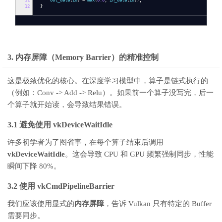
11
out_data
[
id
]
=
max
(
0.0
,
in_data
[
id
]);
12
}
3. 内存屏障（Memory Barrier）的精准控制
这是极致优化的核心。在深度学习模型中，算子是链式执行的
（例如：Conv -> Add -> Relu）。如果前一个算子没写完，后一
个算子就开始读，会导致结果错误。
3.1 避免使用 vkDeviceWaitIdle
许多初学者为了图省事，在每个算子结束后调用
vkDeviceWaitIdle
。这会导致 CPU 和 GPU 频繁强制同步，性能
瞬间下降 80%。
3.2 使用 vkCmdPipelineBarrier
我们应该使用显式的
内存屏障
，告诉 Vulkan 只有特定的 Buffer
需要同步。