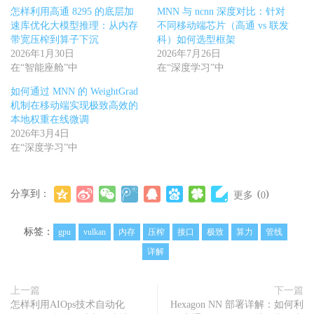
怎样利用高通 8295 的底层加
MNN 与 ncnn 深度对比：针对
速库优化大模型推理：从内存
不同移动端芯片（高通 vs 联发
带宽压榨到算子下沉
科）如何选型框架
2026年1月30日
2026年7月26日
在“智能座舱”中
在“深度学习”中
如何通过 MNN 的 WeightGrad
机制在移动端实现极致高效的
本地权重在线微调
2026年3月4日
在“深度学习”中
分享到：
(
)
更多
0
标签：
gpu
vulkan
内存
压榨
接口
极致
算力
管线
详解
上一篇
下一篇
怎样利用AIOps技术自动化
Hexagon NN 部署详解：如何利