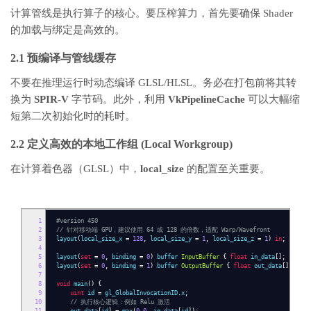
计算管线是执行算子的核心。要压榨算力，首先要确保 Shader
的加载与绑定是高效的。
2.1 预编译与管线缓存
不要在推理运行时动态编译 GLSL/HLSL。务必在打包前将其转
换为
SPIR-V
字节码。此外，利用
VkPipelineCache
可以大幅缩
短第二次初始化时的耗时。
2.2 定义高效的本地工作组 (Local Workgroup)
在计算着色器（GLSL）中，
local_size
的配置至关重要。
1
#version 450
2
// 针对移动端 GPU，建议使用 64 或 128 的倍数，适配 Warp/Wavefront
3
layout
(
local_size_x
=
128
,
local_size_y
=
1
,
local_size_z
=
1
)
in
;
4
5
layout
(
set
=
0
,
binding
=
0
)
buffer
InputBuffer
{
float
in_data
[];
};
6
layout
(
set
=
0
,
binding
=
1
)
buffer
OutputBuffer
{
float
out_data
[];
};
7
8
void
main
()
{
9
uint
id
=
gl_GlobalInvocationID
.
x
;
10
// 执行核心逻辑：例如 Relu 激活