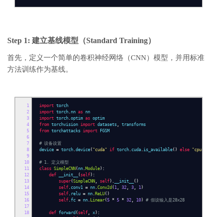
Step 1: 建立基线模型（Standard Training）
首先，定义一个简单的卷积神经网络（CNN）模型，并用标准
方法训练作为基线。
1
import
torch
2
import
torch
.
nn
as
nn
3
import
torch
.
optim
as
optim
4
from
torchvision
import
datasets
,
transforms
5
from
torchattacks
import
FGSM
6
7
# 设备设置
8
device
=
torch
.
device
(
"cuda"
if
torch
.
cuda
.
is_available
()
else
"cpu"
)
9
10
# 1. 定义模型
11
class
SimpleCNN
(
nn
.
Module
):
12
def
__init__
(
self
):
13
super
(
SimpleCNN
,
self
).
__init__
()
14
self
.
conv1
=
nn
.
Conv2d
(
1
,
32
,
3
,
1
)
15
self
.
relu
=
nn
.
ReLU
()
16
self
.
fc
=
nn
.
Linear
(
5
*
5
*
32
,
10
)
# 假设输入是28x28
17
18
def
forward
(
self
,
x
):