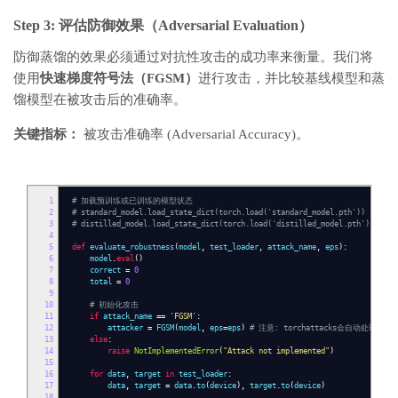
Step 3: 评估防御效果（Adversarial Evaluation）
防御蒸馏的效果必须通过对抗性攻击的成功率来衡量。我们将
使用
快速梯度符号法（FGSM）
进行攻击，并比较基线模型和蒸
馏模型在被攻击后的准确率。
关键指标：
被攻击准确率 (Adversarial Accuracy)。
1
# 加载预训练或已训练的模型状态
2
# standard_model.load_state_dict(torch.load('standard_model.pth'))
3
# distilled_model.load_state_dict(torch.load('distilled_model.pth'))
4
5
def
evaluate_robustness
(
model
,
test_loader
,
attack_name
,
eps
):
6
model
.
eval
()
7
correct
=
0
8
total
=
0
9
10
# 初始化攻击
11
if
attack_name
==
'FGSM'
:
12
attacker
=
FGSM
(
model
,
eps
=
eps
)
# 注意: torchattacks会自动处理
13
else
:
14
raise
NotImplementedError
(
"Attack not implemented"
)
15
16
for
data
,
target
in
test_loader
:
17
data
,
target
=
data
.
to
(
device
),
target
.
to
(
device
)
18