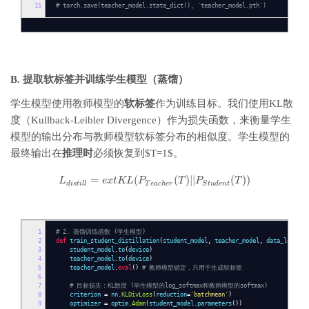
15
# torch.save(teacher_model.state_dict(), 'teacher_model.pth')
B. 提取软标签并训练学生模型（蒸馏）
学生模型使用教师模型的
软标签
作为训练目标。我们使用KL散
度（Kullback-Leibler Divergence）作为损失函数，来衡量学生
模型的输出分布与教师模型软标签分布的相似度。学生模型的
最终输出在
推理时
必须恢复到$T=1$。
=
(
(
)
|
|
(
)
)
L
e
x
t
K
L
P
T
P
T
d
i
s
t
i
l
l
T
e
a
c
h
e
r
S
t
u
d
e
n
t
1
# 2. 蒸馏训练函数 (学生模型)
2
def
train_student_distillation
(
student_model
,
teacher_model
,
data_loader
,
3
student_model
.
to
(
device
)
4
teacher_model
.
to
(
device
)
5
teacher_model
.
eval
()
# 教师模型锁定，只用于生成软标签
6
7
# 目标损失：KL散度 (学生模型的log_softmax和教师模型的softmax)
8
criterion
=
nn
.
KLDivLoss
(
reduction
=
'batchmean'
)
9
optimizer
=
optim
.
Adam
(
student_model
.
parameters
())