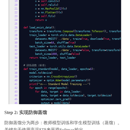
19
x
=
self
.
conv1
(
x
)
20
x
=
self
.
relu
(
x
)
21
x
=
nn
.
MaxPool2d
(
2
)(
x
)
22
x
=
nn
.
Flatten
()(
x
)
23
x
=
self
.
fc
(
x
)
24
return
x
25
26
def
load_mnist_data
():
27
transform
=
transforms
.
Compose
([
transforms
.
ToTensor
(),
transforms
.
Nor
28
train_loader
=
torch
.
utils
.
data
.
DataLoader
(
29
datasets
.
MNIST
(
'../data'
,
train
=
True
,
download
=
True
,
transform
=
tr
30
batch_size
=
64
,
shuffle
=
True
)
31
test_loader
=
torch
.
utils
.
data
.
DataLoader
(
32
datasets
.
MNIST
(
'../data'
,
train
=
False
,
transform
=
transform
),
33
batch_size
=
1000
,
shuffle
=
False
)
34
return
train_loader
,
test_loader
35
36
# 训练函数（标准）
37
def
train_standard
(
model
,
data_loader
,
epochs
=
5
):
38
model
.
to
(
device
)
39
criterion
=
nn
.
CrossEntropyLoss
()
40
optimizer
=
optim
.
Adam
(
model
.
parameters
())
41
print
(
"\n--- Standard Model Training ---"
)
42
for
epoch
in
range
(
epochs
):
43
for
data
,
target
in
data_loader
:
44
data
,
target
=
data
.
to
(
device
),
target
.
to
(
device
)
45
optimizer
.
zero_grad
()
46
output
=
model
(
data
)
47
loss
=
criterion
(
output
,
target
)
48
loss
.
backward
()
Step 2: 实现防御蒸馏
49
optimizer
.
step
()
50
print
(
f
"Epoch {epoch+1} done."
)
防御蒸馏分为两步：教师模型训练和学生模型训练（蒸馏）。
51
return
model
52
关键在于使用高温$T$来平滑Softmax输出。
53
train_loader
,
test_loader
=
load_mnist_data
()