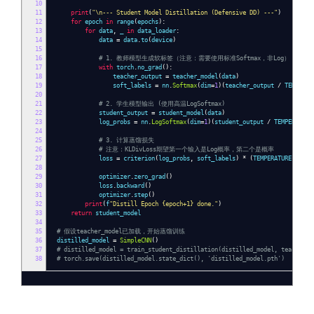
10
11
print
(
"\n--- Student Model Distillation (Defensive DD) ---"
)
12
for
epoch
in
range
(
epochs
):
13
for
data
,
_
in
data_loader
:
14
data
=
data
.
to
(
device
)
15
16
# 1. 教师模型生成软标签（注意：需要使用标准Softmax，非Log）
17
with
torch
.
no_grad
():
18
teacher_output
=
teacher_model
(
data
)
19
soft_labels
=
nn
.
Softmax
(
dim
=
1
)(
teacher_output
/
TEMPERAT
20
21
# 2. 学生模型输出 (使用高温LogSoftmax)
22
student_output
=
student_model
(
data
)
23
log_probs
=
nn
.
LogSoftmax
(
dim
=
1
)(
student_output
/
TEMPERATURE
24
25
# 3. 计算蒸馏损失
26
# 注意：KLDivLoss期望第一个输入是Log概率，第二个是概率
27
loss
=
criterion
(
log_probs
,
soft_labels
)
*
(
TEMPERATURE
**
2
)
28
29
optimizer
.
zero_grad
()
30
loss
.
backward
()
31
optimizer
.
step
()
32
print
(
f
"Distill Epoch {epoch+1} done."
)
33
return
student_model
34
35
# 假设teacher_model已加载，开始蒸馏训练
36
distilled_model
=
SimpleCNN
()
37
# distilled_model = train_student_distillation(distilled_model, teacher_m
38
# torch.save(distilled_model.state_dict(), 'distilled_model.pth')