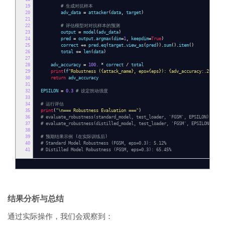
19
# 生成对抗样本
20
adv_data
=
attacker
(
data
,
target
)
21
22
# 评估模型对对抗样本的预测
23
output
=
model
(
adv_data
)
24
pred
=
output
.
argmax
(
dim
=
1
,
keepdim
=
True
)
25
correct
+=
pred
.
eq
(
target
.
view_as
(
pred
)).
sum
().
item
()
26
total
+=
len
(
data
)
27
28
adv_accuracy
=
100.
*
correct
/
total
29
print
(
f
"Robustness ({attack_name}, eps={eps}): {adv_accuracy:.2f}%"
)
30
return
adv_accuracy
31
32
EPSILON
=
0.3
# 设定扰动强度
33
34
# 运行评估
35
print
(
"\n=== Robustness Evaluation ==="
)
36
# evaluate_robustness(standard_model, test_loader, 'FGSM', EPSILON)
37
# evaluate_robustness(distilled_model, test_loader, 'FGSM', EPSILON)
38
39
# 预期结果示例 (在实际训练后)
40
# Standard Model Robustness (FGSM, eps=0.3): 5.12%
41
# Distilled Model Robustness (FGSM, eps=0.3): 65.45%
结果分析与总结
通过实际操作，我们会观察到：