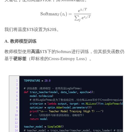
54
standard_model
=
SimpleCNN
()
55
# standard_model = train_standard(standard_model, train_loader) # 
/
z
T
e
i
56
# torch.save(standard_model.state_dict(), 'standard_model.pth')
Softmax
(
)
=
z
T
i
/
∑
z
T
e
j
j
我们将温度$T$设置为$20$。
A. 教师模型训练
教师模型使用
高温
$T$下的Softmax进行训练，但其损失函数仍
基于
硬标签
（即标准的Cross-Entropy Loss）。
1
TEMPERATURE
=
20.0
2
3
# 训练函数（教师模型 - 使用高温LogSoftmax）
4
def
train_teacher
(
model
,
data_loader
,
epochs
=
5
):
5
model
.
to
(
device
)
6
# 使用LogSoftmax是为了数值稳定性，结合NLLLoss等价于CrossEntropyLoss
7
criterion
=
lambda
output
,
target
:
nn
.
NLLLoss
()(
nn
.
LogSoftmax
(
dim
=
1
)(
8
optimizer
=
optim
.
Adam
(
model
.
parameters
())
9
print
(
"\n--- Teacher Model Training (High T) ---"
)
10
# ... (训练循环与标准训练相似，省略细节)
11
return
model
12
13
teacher_model
=
SimpleCNN
()
14
# teacher_model = train_teacher(teacher_model, train_loader) # 假设已