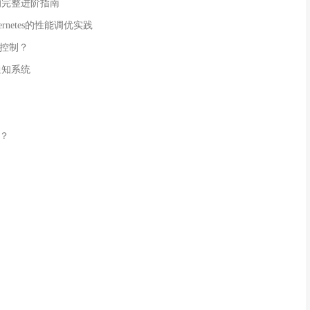
运维的完整进阶指南
bernetes的性能调优实践
本控制？
件通知系统
？