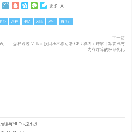
(
)
更多
0
平台
怎样
排除
故障
维和
自动化
下一篇
跨设
怎样通过 Vulkan 接口压榨移动端 GPU 算力：详解计算管线与
内存屏障的极致优化
到在线推理与MLOps流水线