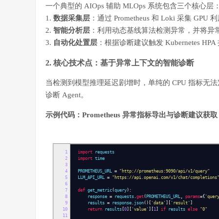
一个典型的 AIOps 辅助 MLOps 系统包含三个核心层
1.
数据采集层
：通过 Prometheus 和 Loki 采集
2.
智能分析层
：利用动态基线算法检测异常，并将异常上下
3.
自动化处置层
：根据诊断建议触发 Kubernetes 
2. 核心技术点：基于异常上下文的智能诊断
当检测到模型推理延迟剧增时，单纯的 CPU 指标无法定
诊断 Agent。
示例代码：Prometheus 异常指标导出与诊断建议获取
1
import
requests
2
import
time
3
4
PROMETHEUS_URL
=
"http://prometheus:9090/api/v1/query"
5
LLM_API_URL
=
"https://api.openai.com/v1/chat/completions
6
7
def
get_metric
(
query
):
8
response
=
requests
.
get
(
PROMETHEUS_URL
,
params
={
'quer
9
results
=
response
.
json
()[
'data'
][
'result'
]
10
return
results
[
0
][
'value'
][
1
]
if
results
else
"0"
11