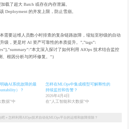
加载了超大 Batch 或存在内存泄漏。
临时调低该 Deployment 的并发上限，防止雪崩。
将原本需要运维人员数小时排查的复杂链路故障，缩短至秒级的自动
升级，更是对 AI 资产可靠性的本质提升。”,”tags”:
”Kubernetes”],”summary”:”本文深入探讨了如何利用 AIOps 技术结合监控
检测、根因分析与闭环修复。”}
明确AI系统故障的最
怎样在MLOps中集成模型可解释性的
tability）？
持续监控和告警？
2026年4月4日
大数据”中
在“人工智能和大数据”中
热吧
»
怎样利用AIOps技术自动化MLOps平台的运维和故障排除？