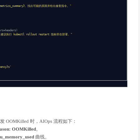
metrics_summary}。找出可能的原因并给出修复指令。"
ers=headers)
执行 kubectl rollout restart 指标所在部署。"
ency}s'
OMKilled 时，AIOps 流程如下：
ason: OOMKilled
。
pu_memory_used
曲线。