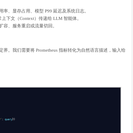
：
 GPU 利用率、显存占用、模型 P99 延迟及系统日志。
文（Context）传递给 LLM 智能体。
HPA 扩容、服务重启或流量切回。
界。我们需要将 Prometheus 指标转化为自然语言描述，输入给
"
y'
:
query
})