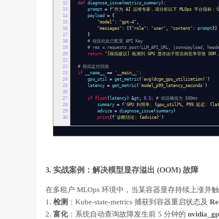
12
def
diagnose_issue
(
metrics_summary
):
13
prompt
=
f
"作为 AI 运维专家，请分析以下 MLOps 平台指标：{
14
payload
=
{
15
"model"
:
"gpt-4"
,
16
"messages"
:
[{
"role"
:
"user"
,
"content"
:
prompt
}]
17
}
18
# 假设此处已配置 API Key
19
# res = requests.post(LLM_API_URL, json=payload, head
20
return
"[模拟建议] 检测到 GPU 显存由于双实例竞争导致 OOM，建议
21
22
# 模拟监控回路
23
if
__name__
==
'__main__'
:
24
gpu_util
=
get_metric
(
'avg(dcgm_gpu_utilization)'
)
25
latency
=
get_metric
(
'model_p99_latency_seconds'
)
26
27
if
float
(
latency
)
&
gt
;
0.5
:
# 假设阈值为 500ms
28
summary
=
f
'GPU 利用率: {gpu_util}%, P99 延迟: {lat
29
advice
=
diagnose_issue
(
summary
)
30
print
(
f
'诊断结论: {advice}'
)
3. 实战案例：解决模型显存溢出 (OOM) 故障
在多租户 MLOps 环境中，当某容器显存持续上涨并触发 O
1.
检测
：Kube-state-metrics 捕获到容器重启状态及
Re
2.
富化
：系统自动查询故障发生前 5 分钟的
nvidia_g