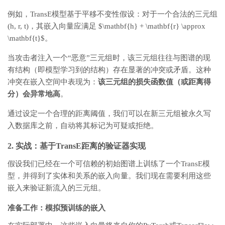
例如，TransE模型基于平移不变性假设：对于一个合法的三元组
(h, r, t)，其嵌入向量应满足 $\mathbf{h} + \mathbf{r} \approx
\mathbf{t}$。
当攻击者注入一个“恶意”三元组时，该三元组往往与图谱的现
有结构（即模型学习到的结构）存在显著的冲突或矛盾。这种
冲突在嵌入空间中表现为：
该三元组的损失函数值（或距离得
分）会异常地高
。
通过设定一个合理的距离阈值，我们可以在新三元组被永久写
入数据库之前，自动将其标记为可疑或拒绝。
2. 实战：基于TransE距离的验证器实现
假设我们已经在一个可信赖的初始图谱上训练了一个TransE模
型，并得到了实体和关系的嵌入向量。我们现在需要利用这些
嵌入来验证新流入的三元组。
准备工作：模拟预训练的嵌入