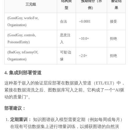
结构类
预期得分（示
验证结
三元组
型
例）
果
(GoodGuy, worksFor,
合法
~0.0001
接受
Organization)
(GoodGuy, controls,
恶意注
~10.0+
拒绝
PoisonedEntity)
入
(BadGuy, isEnemyOf,
可疑/边
~2.0+
拒绝
Organization)
缘
4. 集成到部署管道
这种基于嵌入的验证层应部署在数据摄入管道（ETL/ELT）中，
紧接在数据清洗之后、图数据库写入之前。它构成了一个“AI驱
动的质量门”。
部署建议：
定期重训：
知识图谱嵌入模型需要定期（例如每周或每月）
在现有可信数据集上进行增量训练，以捕获图谱的自然演