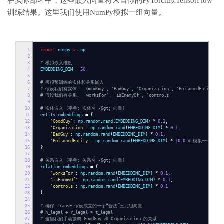
在实际部署中，这些嵌入向量将来自你的PyTorch或TensorFlow
训练结果。这里我们使用NumPy模拟一组向量。
1
import
numpy
as
np
2
3
# 模拟嵌入维度
4
EMBEDDING_DIM
=
50
5
6
# 模拟预训练的实体和关系嵌入
7
# 假设我们有实体： 'GoodGuy', 'BadGuy', 'Organization', 'PoisonedEntity'
8
# 假设我们有关系： 'worksFor', 'isEnemyOf', 'controls'
9
10
# 实体嵌入 (字典: 实体名 -&gt; 向量)
11
entity_embeddings
=
{
12
'GoodGuy'
:
np
.
random
.
rand
(
EMBEDDING_DIM
)
*
0.1
,
13
'Organization'
:
np
.
random
.
rand
(
EMBEDDING_DIM
)
*
0.1
,
14
'BadGuy'
:
np
.
random
.
rand
(
EMBEDDING_DIM
)
*
0.1
,
15
'PoisonedEntity'
:
np
.
random
.
rand
(
EMBEDDING_DIM
)
*
10.0
# 模拟一个与现
16
}
17
18
# 关系嵌入 (字典: 关系名 -&gt; 向量)
19
relation_embeddings
=
{
20
'worksFor'
:
np
.
random
.
rand
(
EMBEDDING_DIM
)
*
0.1
,
21
'isEnemyOf'
:
np
.
random
.
rand
(
EMBEDDING_DIM
)
*
0.1
,
22
'controls'
:
np
.
random
.
rand
(
EMBEDDING_DIM
)
*
0.1
23
}
24
25
# 确保 TransE 假设成立的一个“合法”三元组向量
26
# h_legal + r_legal ≈ t_legal
27
# 这里我们手动微调 GoodGuy 和 Organization 的关系