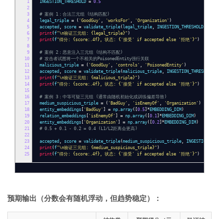
1
INGESTION_THRESHOLD
=
0.5
2
3
# 案例 1：合法三元组 (结构匹配)
4
legal_triple
=
(
'GoodGuy'
,
'worksFor'
,
'Organization'
)
5
accepted
,
score
=
validate_triple
(
legal_triple
,
INGESTION_THRESHOLD
,
entit
6
print
(
f
"\n验证三元组: {legal_triple}"
)
7
print
(
f
"得分: {score:.4f}, 状态: {'接受' if accepted else '拒绝'}"
)
8
9
# 案例 2：恶意注入三元组 (结构不匹配)
10
# 攻击者试图将一个不相关的PoisonedEntity强行关联
11
malicious_triple
=
(
'GoodGuy'
,
'controls'
,
'PoisonedEntity'
)
12
accepted
,
score
=
validate_triple
(
malicious_triple
,
INGESTION_THRESHOLD
,
e
13
print
(
f
"\n验证三元组: {malicious_triple}"
)
14
print
(
f
"得分: {score:.4f}, 状态: {'接受' if accepted else '拒绝'}"
)
15
16
# 案例 3：中等可疑三元组 (通常由随机初始化或训练偏差导致)
17
medium_suspicious_triple
=
(
'BadGuy'
,
'isEnemyOf'
,
'Organization'
)
18
entity_embeddings
[
'BadGuy'
]
=
np
.
array
([
0.5
]*
EMBEDDING_DIM
)
19
relation_embeddings
[
'isEnemyOf'
]
=
np
.
array
([
0.1
]*
EMBEDDING_DIM
)
20
entity_embeddings
[
'Organization'
]
=
np
.
array
([
0.2
]*
EMBEDDING_DIM
)
21
# 0.5 + 0.1 - 0.2 = 0.4 (L1/L2距离会更高)
22
23
accepted
,
score
=
validate_triple
(
medium_suspicious_triple
,
INGESTION_THR
24
print
(
f
"\n验证三元组: {medium_suspicious_triple}"
)
25
print
(
f
"得分: {score:.4f}, 状态: {'接受' if accepted else '拒绝'}"
)
预期输出（分数会有随机浮动，但趋势稳定）：