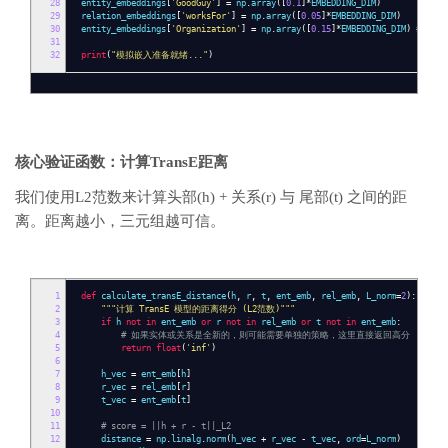
28
entity_embeddings
[
'GoodGuy'
]
=
np
.
array
([
0.1
]*
EMBEDDING_DIM
)
29
relation_embeddings
[
'worksFor'
]
=
np
.
array
([
0.05
]*
EMBEDDING_DIM
)
30
entity_embeddings
[
'Organization'
]
=
np
.
array
([
0.15
]*
EMBEDDING_DIM
)
# 0.1 
31
32
print
(
"模拟嵌入准备就绪..."
)
核心验证函数：计算TransE距离
我们使用L2范数来计算头部(h) + 关系(r) 与 尾部(t) 之间的距
离。距离越小，三元组越可信。
1
def
calculate_transE_distance
(
h
,
r
,
t
,
ent_emb
,
rel_emb
,
L_norm
=
2
):
2
"""计算 TransE 模型的距离得分 (L2范数)"""
3
if
h
not
in
ent_emb
or
r
not
in
rel_emb
or
t
not
in
ent_emb
:
4
# 如果实体或关系是全新的，则可能需要单独的策略，这里直接返回高分
5
return
float
(
'inf'
)
6
7
h_vec
=
ent_emb
[
h
]
8
r_vec
=
rel_emb
[
r
]
9
t_vec
=
ent_emb
[
t
]
10
11
# score = ||h + r - t||_L2
12
distance
=
np
.
linalg
.
norm
(
h_vec
+
r_vec
-
t_vec
,
ord
=
L_norm
)