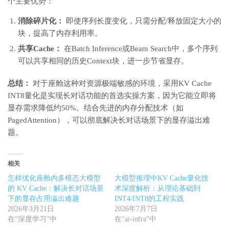
个主要优势：
消除碎片化：
即使序列长度变化，只需分配/释放固定大小的
块，提高了内存利用率。
共享Cache：
在Batch Inference或Beam Search中，多个序列
可以共享相同的历史Context块，进一步节省显存。
总结：
对于座舱这种对资源极端敏感的环境，采用KV Cache
INT8量化是实现长对话功能的首选实操方案，因为它能立即将
显存需求降低约50%。结合先进的内存分配技术（如
PagedAttention），可以彻底解决长对话场景下的显存溢出难
题。
相关
怎样优化座舱内多模态大模型
大模型推理中KV Cache量化技
的 KV Cache：解决长对话场景
术深度解析：从理论基础到
下的显存占用溢出难题
INT4/INT8的工程实践
2026年3月21日
2026年7月7日
在“深度学习”中
在“ai-infra”中