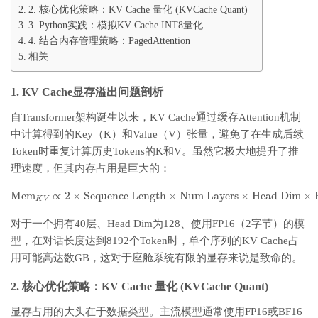
2. 核心优化策略：KV Cache 量化 (KVCache Quant)
3. Python实践：模拟KV Cache INT8量化
4. 结合内存管理策略：PagedAttention
相关
1. KV Cache显存溢出问题剖析
自Transformer架构诞生以来，KV Cache通过缓存Attention机制
中计算得到的Key（K）和Value（V）张量，避免了在生成后续
Token时重复计算历史Tokens的K和V。虽然它极大地提升了推
理速度，但其内存占用是巨大的：
Mem
∝
2
×
Sequence Length
×
Num Layers
×
Head Dim
×
K
V
对于一个拥有40层、Head Dim为128、使用FP16（2字节）的模
型，在对话长度达到8192个Token时，单个序列的KV Cache占
用可能高达数GB，这对于座舱系统有限的显存来说是致命的。
2. 核心优化策略：KV Cache 量化 (KVCache Quant)
显存占用的大头在于数据类型。主流模型通常使用FP16或BF16