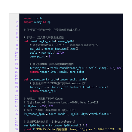
1
import
torch
2
import
numpy
as
np
3
4
# 假设我们运行在一个内存受限的座舱AI芯片上
5
6
# 步骤一：定义量化和反量化函数
7
def
quantize_kv_cache
(
tensor_fp16
):
8
# 动态计算缩放因子 (Scale) - 简单以最大值映射到127
9
max_val
=
tensor_fp16
.
abs
().
max
()
10
scale
=
max_val
/
127.0
11
zero_point
=
0
12
13
# 量化到INT8，并确保在INT8范围内
14
tensor_int8
=
torch
.
round
(
tensor_fp16
/
scale
).
clamp
(-
127
,
127
).
to
(
to
15
return
tensor_int8
,
scale
,
zero_point
16
17
def
dequantize_kv_cache
(
tensor_int8
,
scale
):
18
# 反量化回FP16/BF16进行实际Attention计算
19
tensor_fp16
=
(
tensor_int8
.
to
(
torch
.
float16
)
*
scale
)
20
return
tensor_fp16
21
22
# 步骤二：模拟长序列KV Cache
23
# 假设：Batch=1, Sequence Length=4096, Head Dim=128
24
L
,
H_dim
=
4096
,
128
25
# 模拟一个单层、单头的K张量 (使用FP16)
26
kv_tensor_fp16
=
torch
.
randn
(
L
,
H_dim
,
dtype
=
torch
.
float16
)
27
28
# 计算FP16内存占用 (2 Bytes/element)
29
mem_fp16_bytes
=
kv_tensor_fp16
.
numel
()
*
2
30
print
(
f
"FP16 KV Cache 内存占用: {mem_fp16_bytes / (1024 * 1024):.3f} MB"
)