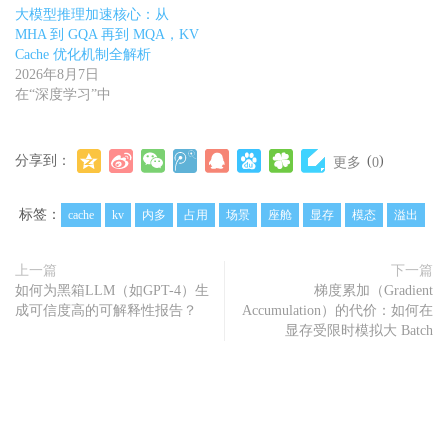
大模型推理加速核心：从
MHA 到 GQA 再到 MQA，KV
Cache 优化机制全解析
2026年8月7日
在“深度学习”中
分享到：
(
)
更多
0
标签：
cache
kv
内多
占用
场景
座舱
显存
模态
溢出
上一篇
下一篇
如何为黑箱LLM（如GPT-4）生
梯度累加（Gradient
成可信度高的可解释性报告？
Accumulation）的代价：如何在
显存受限时模拟大 Batch