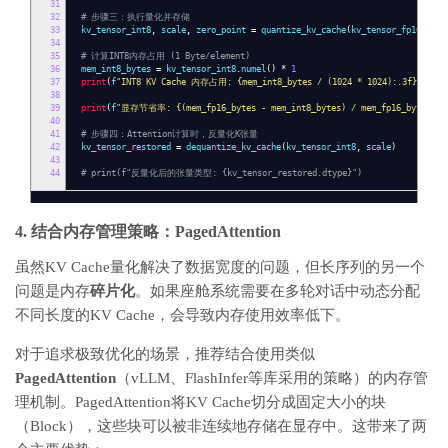
31
32
# 步骤三：执行量化并存储
33
kv_tensor_int8
,
scale
,
zero_point
=
quantize_kv_cache
(
kv_tensor_fp16
)
34
35
# 计算INT8内存占用 (1 Byte/element)
36
mem_int8_bytes
=
kv_tensor_int8
.
numel
()
*
1
37
print
(
f
"INT8 KV Cache 内存占用: {mem_int8_bytes / (1024 * 1024):.3f} MB"
)
38
39
print
(
f
"显存节省率: {(mem_fp16_bytes - mem_int8_bytes) / mem_fp16_bytes * 
40
41
# 步骤四：Attention计算时，反量化K张量
42
kv_tensor_restored
=
dequantize_kv_cache
(
kv_tensor_int8
,
scale
)
43
44
# print(f"反量化后的张量类型: {kv_tensor_restored.dtype}")
4. 结合内存管理策略：PagedAttention
虽然KV Cache量化解决了数据宽度的问题，但长序列的另一个
问题是内存
碎片化
。如果座舱系统需要在多轮对话中动态分配
不同长度的KV Cache，会导致内存使用效率低下。
对于追求极致优化的场景，推荐结合使用类似
PagedAttention
（vLLM、FlashInfer等库采用的策略）的内存管
理机制。PagedAttention将KV Cache切分成固定大小的块
（Block），这些块可以被非连续地存储在显存中。这带来了两