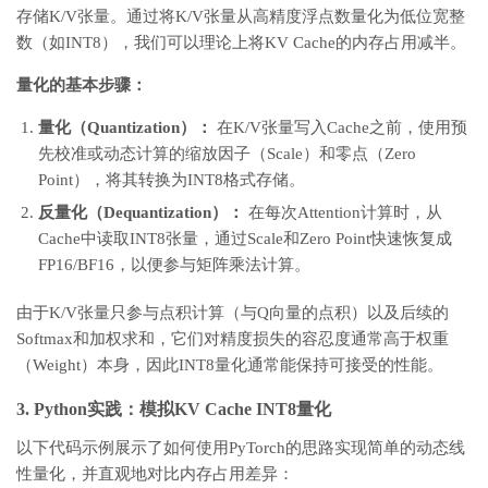
存储K/V张量。通过将K/V张量从高精度浮点数量化为低位宽整
数（如INT8），我们可以理论上将KV Cache的内存占用减半。
量化的基本步骤：
量化（Quantization）：
在K/V张量写入Cache之前，使用预
先校准或动态计算的缩放因子（Scale）和零点（Zero
Point），将其转换为INT8格式存储。
反量化（Dequantization）：
在每次Attention计算时，从
Cache中读取INT8张量，通过Scale和Zero Point快速恢复成
FP16/BF16，以便参与矩阵乘法计算。
由于K/V张量只参与点积计算（与Q向量的点积）以及后续的
Softmax和加权求和，它们对精度损失的容忍度通常高于权重
（Weight）本身，因此INT8量化通常能保持可接受的性能。
3. Python实践：模拟KV Cache INT8量化
以下代码示例展示了如何使用PyTorch的思路实现简单的动态线
性量化，并直观地对比内存占用差异：