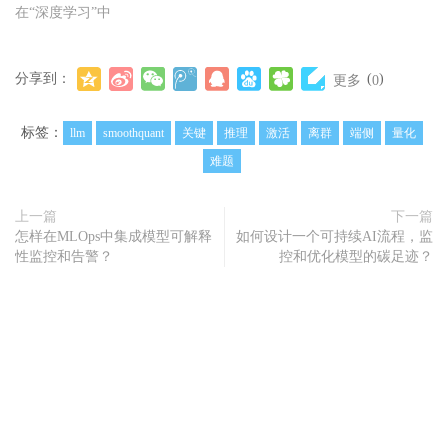
在“深度学习”中
分享到：
(
)
更多
0
标签：
llm
smoothquant
关键
推理
激活
离群
端侧
量化
难题
上一篇
下一篇
怎样在MLOps中集成模型可解释
如何设计一个可持续AI流程，监
性监控和告警？
控和优化模型的碳足迹？