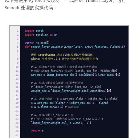
以下是使用 PyTorch 实现对一个线性层（Linear Layer）进行
Smooth 处理的实操代码：
1
import
torch
2
import
torch
.
nn
as
nn
3
4
@torch
.
no_grad
()
5
def
smooth_layer_weights
(
linear_layer
,
input_features
,
alpha
=
0.5
):
6
"""
7
应用 SmoothQuant 逻辑：调整权重以平滑激活值
8
alpha: 平滑系数，0.5 表示均分激活值和权重的压力
9
"""
10
# 1. 统计输入特征（激活值）每个通道的最大绝对值
11
# 假设 input_features 形状为 [batch, seq_len, hidden_dim]
12
act_max
=
input_features
.
abs
().
max
(
dim
=
0
)[
0
].
max
(
dim
=
0
)[
0
]
13
14
# 2. 统计权重在输入维度上的最大绝对值
15
# linear_layer.weight 形状为 [out_dim, in_dim]
16
weight_max
=
linear_layer
.
weight
.
abs
().
max
(
dim
=
0
)[
0
]
17
18
# 3. 计算平滑因子 s = act_max^alpha / weight_max^(1-alpha)
19
s
=
act_max
.
pow
(
alpha
)
/
weight_max
.
pow
(
1
-
alpha
)
20
s
=
s
.
clamp
(
min
=
1e-5
)
# 防止除零
21
22
# 4. 修改权重：W_new = W * s
23
# 注意：在推理时，对应的输入需要变为 X_new = X / s
24
linear_layer
.
weight
.
mul_
(
s
.
view
(
1
,
-
1
))
25
26
return
s
27