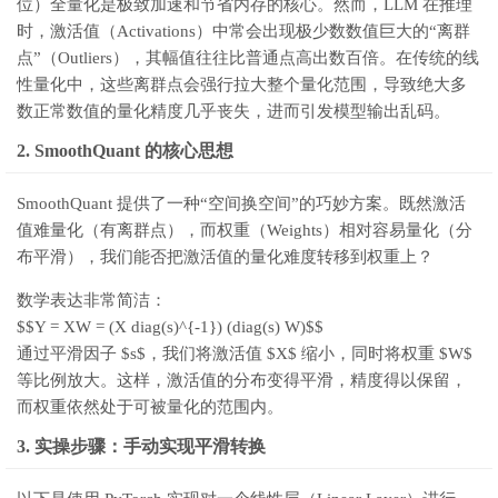
位）全量化是极致加速和节省内存的核心。然而，LLM 在推理
时，激活值（Activations）中常会出现极少数数值巨大的“离群
点”（Outliers），其幅值往往比普通点高出数百倍。在传统的线
性量化中，这些离群点会强行拉大整个量化范围，导致绝大多
数正常数值的量化精度几乎丧失，进而引发模型输出乱码。
2. SmoothQuant 的核心思想
SmoothQuant 提供了一种“空间换空间”的巧妙方案。既然激活
值难量化（有离群点），而权重（Weights）相对容易量化（分
布平滑），我们能否把激活值的量化难度转移到权重上？
数学表达非常简洁：
$$Y = XW = (X diag(s)^{-1}) (diag(s) W)$$
通过平滑因子 $s$，我们将激活值 $X$ 缩小，同时将权重 $W$
等比例放大。这样，激活值的分布变得平滑，精度得以保留，
而权重依然处于可被量化的范围内。
3. 实操步骤：手动实现平滑转换