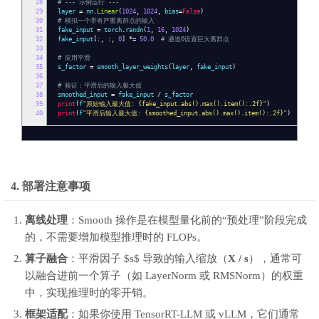
28
# --- 示例运行 ---
29
layer
=
nn
.
Linear
(
1024
,
1024
,
bias
=
False
)
30
# 模拟一个带有严重离群点的输入
31
fake_input
=
torch
.
randn
(
1
,
16
,
1024
)
32
fake_input
[:,
:,
0
]
*=
50.0
# 通道0设置巨大离群点
33
34
# 应用平滑
35
s_factor
=
smooth_layer_weights
(
layer
,
fake_input
)
36
37
# 验证：平滑后的输入极大值
38
smoothed_input
=
fake_input
/
s_factor
39
print
(
f
"原始输入最大值: {fake_input.abs().max().item():.2f}"
)
40
print
(
f
"平滑后输入最大值: {smoothed_input.abs().max().item():.2f}"
)
4. 部署注意事项
离线处理
：Smooth 操作是在模型量化前的“预处理”阶段完成
的，不需要增加模型推理时的 FLOPs。
算子融合
：平滑因子 $s$ 导致的输入缩放（
X / s
），通常可
以融合进前一个算子（如 LayerNorm 或 RMSNorm）的权重
中，实现推理时的零开销。
框架适配
：如果你使用 TensorRT-LLM 或 vLLM，它们通常