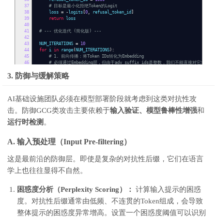
37
# 目标是最小化拒绝Token的Logit
38
loss
=
-
logits
[
0
,
refusal_token_id
]
39
return
loss
40
41
# --- 优化迭代 (简化版) ---
42
43
NUM_ITERATIONS
=
10
44
for
i
in
range
(
NUM_ITERATIONS
):
45
# 1. 前向传播：将Token IDs转化为Embedding
46
# 必须通过Embedding层，但由于adv_suffix_ids是整数，我们不能直接对它求导
47
3. 防御与缓解策略
48
# 核心技巧：使用Gumbel-Softmax或直接操作梯度（Projected Gradient Descent
49
# 简化处理：我们直接对一个可训练的连续嵌入进行优化，然后投影回离散Token
50
51
# 模拟获取后缀的连续嵌入
AI基础设施团队必须在模型部署阶段就考虑到这类对抗性攻
52
adv_suffix_embed
=
model
.
embedding
(
adv_suffix_ids
.
detach
())
53
adv_suffix_embed
.
requires_grad
=
True
击。防御GCG类攻击主要依赖于
输入验证、模型鲁棒性增强
和
54
55
# 重新构建输入（此处逻辑简化）
运行时检测
。
56
input_ids_combined
=
torch
.
cat
([
torch
.
tensor
([[
1
,
2
,
3
]]),
adv_suffix
57
58
# 模拟Logits计算 (需要自定义反向传播以确保梯度流向adv_suffix_embed)
A. 输入预处理（Input Pre-filtering）
59
logits
=
model
(
input_ids_combined
)
60
61
loss
=
compute_loss
(
logits
)
这是最前沿的防御层。即使是复杂的对抗性后缀，它们在语言
62
学上也往往显得不自然。
63
# 2. 反向传播：计算梯度
64
loss
.
backward
()
65
困惑度分析（Perplexity Scoring）：
计算输入提示的困惑
66
# 3. 梯度更新 (关键步骤)
67
# 实际GCG会使用Embedding的梯度来指导选择新的离散Token
度。对抗性后缀通常由低频、不连贯的Token组成，会导致
68
69
# 示例：通过梯度信息找到最能降低损失的新Token
整体提示的困惑度异常增高。设置一个困惑度阈值可以识别
70
# 投影步骤（PGD）：将优化后的连续嵌入投影到词汇表中最近的K个Token