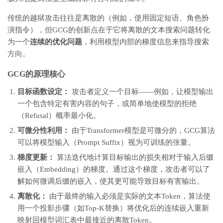
传统的越狱攻击往往是离散的（例如，使用固定短语、角色扮
演指令），但GCG的创新点在于它将离散的文本搜索问题转化
为一个
连续的优化问题
，利用模型内部的梯度信息来指导搜索
方向。
GCG的原理核心
目标函数设定：
攻击者定义一个目标——例如，让模型输出
一个包含特定有害内容的句子，或简单地使模型的拒绝
（Refusal）概率最小化。
可微分性利用：
由于Transformer模型是可微分的，GCG算法
可以将模型输入（Prompt Suffix）视为可训练的张量。
梯度更新：
算法迭代地计算目标输出的损失相对于输入后缀
嵌入（Embedding）的梯度。通过这个梯度，攻击者可以了
解如何微调后缀的嵌入，使其更可能导致目标有害输出。
离散化：
由于最终的输入必须是实际的文本Token，算法使
用一个投影步骤（如Top-K替换）将优化后的连续嵌入重新
映射回模型词汇表中最接近的离散Token。