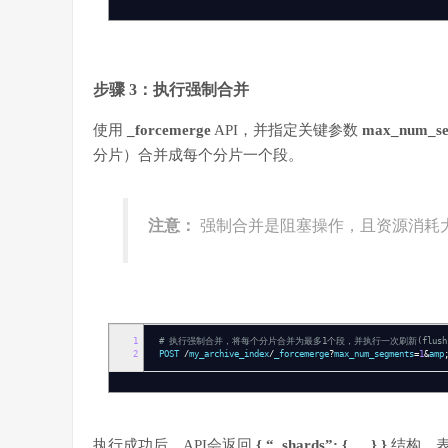
步骤 3：执行强制合并
使用
_forcemerge
API，并指定关键参数
max_num_se
分片）合并成每个分片一个段。
注意：
强制合并是阻塞操作，且资源消耗
1
# 执行强制合并，将每个分片合并为最多1个段，并执行一次刷新(flush
2
POST
/
my_archive_index
/
_forcemerge
?
max_num_segments
=
1
&
amp
执行成功后，API会返回
{ “_shards”: { … } }
结构，