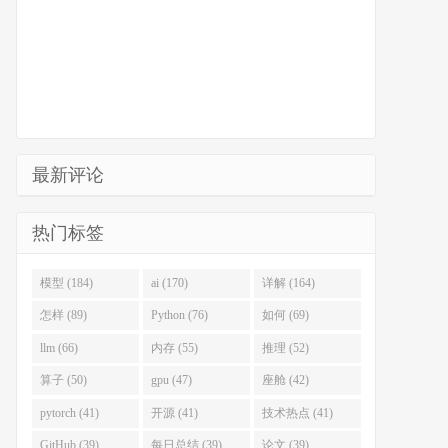
最新评论
热门标签
模型 (184)
ai (170)
详解 (164)
怎样 (89)
Python (76)
如何 (69)
llm (66)
内存 (55)
推理 (52)
算子 (50)
gpu (47)
座舱 (42)
pytorch (41)
开源 (41)
技术热点 (41)
GitHub (39)
每日总结 (39)
论文 (39)