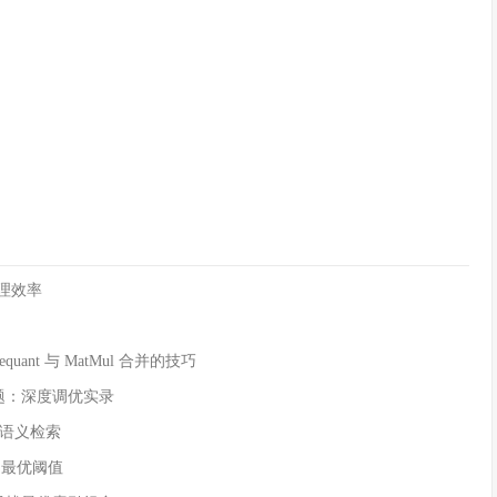
理效率
t 与 MatMul 合并的技巧
问题：深度调优实录
实现语义检索
交的最优阈值