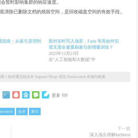
能会暂时影响集群的响应速度。
底清除已删除文档的残留空间，是回收磁盘空间的有效手段。
rch 实战指南：从索引原理到
面对实时写入场景，Faiss 等库如何实
现无需全量重刷索引的增量训练？
2025年12月23日
在“人工智能和大数据”中
热吧
»
如何通过段合并 Segment Merge 优化 Elasticsearch 存储与检索
(
)
更多
0
ticsearch
合并
索引
下一篇
深入浅出讲解kerberos