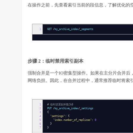
在操作之前，先查看索引当前的段信息，了解优化的
1
GET
/
my_archive_index
/
_segments
步骤 2：临时禁用索引副本
强制合并是一个IO密集型操作。如果在主分片合并后
网络负担。因此，在合并过程中，通常推荐临时将索
1
# 临时设置副本数为0
2
PUT
/
my_archive_index
/
_settings
3
{
4
"settings"
:
{
5
"index.number_of_replicas"
:
0
6
}
7
}