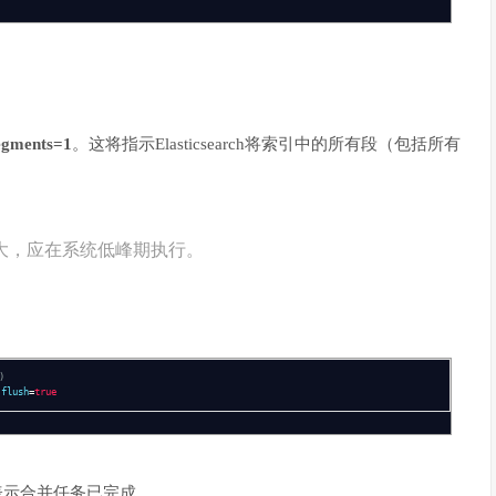
gments=1
。这将指示Elasticsearch将索引中的所有段（包括所有
大，应在系统低峰期执行。
)
;
flush
=
true
表示合并任务已完成。