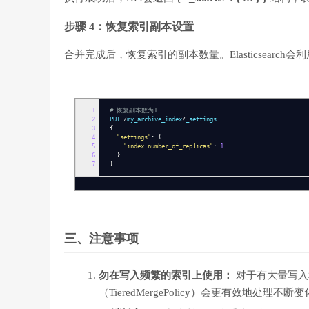
步骤 4：恢复索引副本设置
合并完成后，恢复索引的副本数量。Elasticsearc
1
# 恢复副本数为1
2
PUT
/
my_archive_index
/
_settings
3
{
4
"settings"
:
{
5
"index.number_of_replicas"
:
1
6
}
7
}
三、注意事项
勿在写入频繁的索引上使用：
对于有大量写入
（TieredMergePolicy）会更有效地处理不