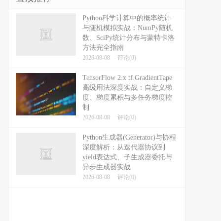
Python科学计算中的概率统计
与随机模拟实战：NumPy随机
数、SciPy统计分布与蒙特卡洛
方法完全指南
2026-08-08
评论(0)
TensorFlow 2.x tf.GradientTape
高级用法深度实战：自定义梯
度、梯度累积与多任务梯度控
制
2026-08-08
评论(0)
Python生成器(Generator)与协程
深度解析：从迭代器协议到
yield表达式、子生成器委托与
异步生成器实战
2026-08-08
评论(0)