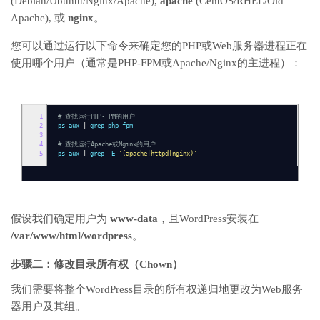
(Debian/Ubuntu/Nginx/Apache),
apache
(CentOS/RHEL/Old
Apache), 或
nginx
。
您可以通过运行以下命令来确定您的PHP或Web服务器进程正在
使用哪个用户（通常是PHP-FPM或Apache/Nginx的主进程）：
1
# 查找运行PHP-FPM的用户
2
ps aux
|
grep php
-
fpm
3
4
# 查找运行Apache或Nginx的用户
5
ps aux
|
grep
-
E
'(apache|httpd|nginx)'
假设我们确定用户为
www-data
，且WordPress安装在
/var/www/html/wordpress
。
步骤二：修改目录所有权（Chown）
我们需要将整个WordPress目录的所有权递归地更改为Web服务
器用户及其组。