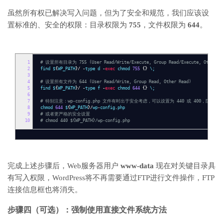
虽然所有权已解决写入问题，但为了安全和规范，我们应该设
置标准的、安全的权限：目录权限为
755
，文件权限为
644
。
1
# 设置所有目录为 755 (User Read/Write/Execute, Group Read/Execute, Other Re
2
find $
{
WP_PATH
}/
-
type d
-
exec
chmod
755
{}
\;
3
4
# 设置所有文件为 644 (User Read/Write, Group Read, Other Read)
5
find $
{
WP_PATH
}/
-
type f
-
exec
chmod
644
{}
\;
6
7
# 特别注意：wp-config.php 文件有时出于安全考虑，可以设置为 440 或 400，防止
8
chmod
644
$
{
WP_PATH
}/
wp
-
config
.
php
9
# 或者更严格的安全设置
10
# chmod 440 ${WP_PATH}/wp-config.php
完成上述步骤后，Web服务器用户
www-data
现在对关键目录具
有写入权限，WordPress将不再需要通过FTP进行文件操作，FTP
连接信息框也将消失。
步骤四（可选）：强制使用直接文件系统方法