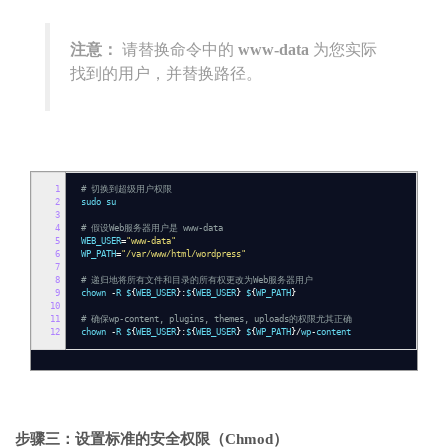
注意：
请替换命令中的
www-data
为您实际
找到的用户，并替换路径。
1
# 切换到超级用户权限
2
sudo su
3
4
# 假设Web服务器用户是 www-data
5
WEB_USER
=
"www-data"
6
WP_PATH
=
"/var/www/html/wordpress"
7
8
# 递归地将所有文件和目录的所有权更改为Web服务器用户
9
chown
-
R $
{
WEB_USER
}:
$
{
WEB_USER
}
$
{
WP_PATH
}
10
11
# 确保wp-content, plugins, themes, uploads的权限尤其正确
12
chown
-
R $
{
WEB_USER
}:
$
{
WEB_USER
}
$
{
WP_PATH
}/
wp
-
content
步骤三：设置标准的安全权限（Chmod）