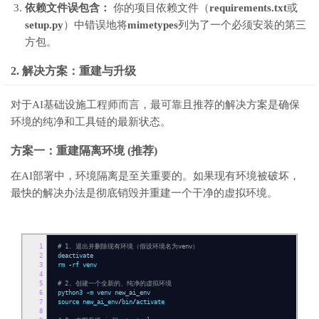
依赖文件误包含：
你的项目依赖文件（
requirements.txt
或
setup.py
）中错误地将
mimetypes
列为了一个必须安装的第三
方包。
2. 解决方案：重建与升级
对于AI基础设施工程师而言，最可靠且推荐的解决方案是确保
环境的纯净和工具链的最新状态。
方案一：重建隔离环境 (推荐)
在AI部署中，环境隔离是至关重要的。如果现有环境被破坏，
最快的解决办法是彻底销毁并重建一个干净的虚拟环境。
1
# 1. 退出并删除现有环境（假设环境名为venv）
2
deactivate
3
rm
-
rf venv
4
5
# 2. 创建一个全新的、纯净的虚拟环境
6
python3
-
m venv new_ai_env
7
source new_ai_env
/
bin
/
activate
8