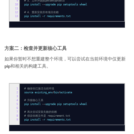
9
# 3. 立即升级pip和setuptools
10
pip install
--
upgrade pip setuptools wheel
11
12
# 4. 重新安装所有项目依赖
13
pip install
-
r requirements
.
txt
方案二：检查并更新核心工具
如果你暂时不想重建整个环境，可以尝试在当前环境中仅更新
pip
和相关的构建工具。
1
# 确保你已激活当前环境
2
source existing_env
/
bin
/
activate
3
4
# 升级核心工具
5
pip install
--
upgrade pip setuptools wheel
6
7
# 再次尝试安装失败的依赖
8
# 假设依赖文件是 requirement.txt
9
pip install
-
r requirements
.
txt