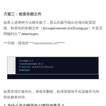
方案三：检查依赖文件
如果上述两种方法都失败了，那么问题可能出在项目配置层
面。检查你的依赖文件（如
requirements.txt
或
setup.py
）中是否
明确列出了
mimetypes
。
**示例：错误的 **requirements.txt****
1
torch
==
2.0
.
1
2
transformers
==
4.30
.
0
3
# 错误示例：标准库不应出现在这里
4
mimetypes
如果发现它被列出，请将其删除。标准库模块不应该被作为外
部依赖来对待。
3. 为什么这个错误在AI项目中常见？