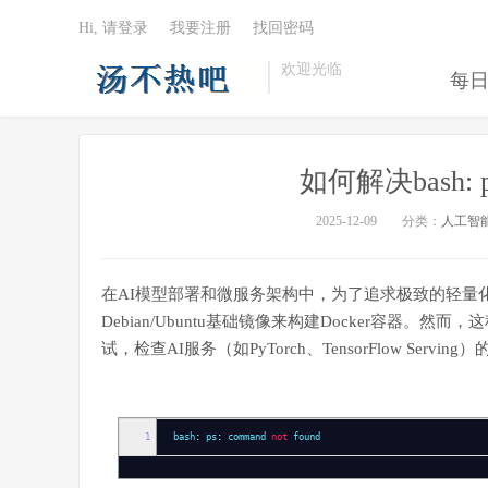
Hi, 请登录
我要注册
找回密码
欢迎光临
每
如何解决bash: ps
2025-12-09
分类：
人工智
在AI模型部署和微服务架构中，为了追求极致的轻量化和启动
Debian/Ubuntu基础镜像来构建Docker容器
试，检查AI服务（如PyTorch、TensorFlow S
1
bash
:
ps
:
command
not
found