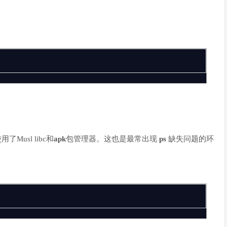
Musl libc和
apk
包管理器。这也是最常出现
ps
缺失问题的环