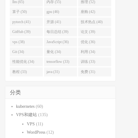
llm (65)
内存 (55)
推理 (52)
算子 (50)
gpu (46)
座舱 (42)
pytorch (41)
开源 (41)
技术热点 (40)
GitHub (39)
每日总结 (39)
论文 (39)
vps (38)
JavaScript (36)
优化 (36)
Git (34)
量化 (34)
利用 (34)
性能优化 (34)
tensorflow (33)
训练 (33)
教程 (33)
java (31)
免费 (31)
分类
kubernetes
(60)
VPS和建站
(135)
VPS
(11)
WordPress
(12)