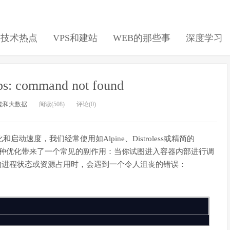
日技术热点
VPS和建站
WEB的那些事
深度学习
: command not found
能和大数据
阅读(508)
评论(0)
速度，我们经常使用如Alpine、Distroless或精简的
。然而，这种优化带来了一个常见的副作用：当你试图进入容器内部进行调
erving）的进程状态或资源占用时，会遇到一个令人沮丧的错误：