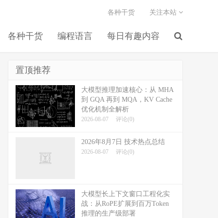
各种干货
关注本站
各种干货
编程语言
每日有趣内容
置顶推荐
大模型推理加速核心：从 MHA
到 GQA 再到 MQA，KV Cache
优化机制全解析
2026-08-07
评论(0)
2026年8月7日 技术热点总结
2026-08-07
评论(0)
大模型长上下文窗口工程化实
战：从RoPE扩展到百万Token
推理的生产级部署