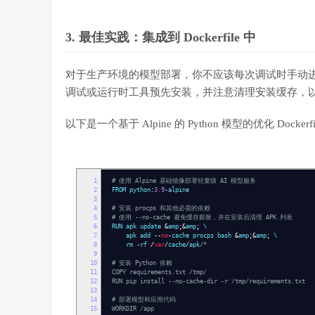
3. 最佳实践：集成到 Dockerfile 中
对于生产环境的模型部署，你不应该每次调试时手动
调试或运行时工具预先安装，并注意清理安装缓存，
以下是一个基于 Alpine 的 Python 模型的优化 Dockerf
1
# 使用 Alpine 基础镜像部署轻量级 AI 模型服务
2
FROM python
:
3.9
-
alpine
3
4
# 安装 procps 和其他必需的依赖
5
# 使用 --no-cache 避免缓存膨胀，并在安装后清理 APK 列表
6
RUN apk update
&
amp
;&
amp
;
\
7
apk add
--
no
-
cache procps bash
&
amp
;&
amp
;
\
8
rm
-
rf
/
var
/
cache
/
apk
/*
9
10
# 安装 Python 依赖
11
COPY requirements.txt /tmp/
12
RUN pip install --no-cache-dir -r /tmp/requirements.txt
13
14
# 部署模型和应用代码
15
WORKDIR /app