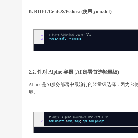
B. RHEL/CentOS/Fedora (使用
yum
/
dnf
)
1
# 运行在容器内部或 Dockerfile 中
2
yum install
-
y procps
2.2. 针对 Alpine 容器 (AI 部署首选轻量级)
Alpine是AI服务部署中最流行的轻量级选择，因为它使用了
境。
1
# 运行在 Alpine 容器内部或 Dockerfile 中
2
apk update
&
amp
;&
amp
;
apk add procps