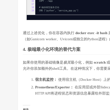
16
COPY . /app
17
18
# 确保模型服务启动
19
CMD ["python", "service_app.py"]
通过上述优化，你在容器内执行
docker exec -it
bash
（如Gunicorn worker、Uvicorn或独立的Pyth
4. 极端最小化环境的替代方案
如果你使用的基础镜像是
极其
最小化，例如
scratch
或
允许你添加额外的shell工具。在这种情况下，你需
宿主机监控：
使用宿主机（Docker Host）上
Prometheus/Exporter：
在应用层或外部Sidec
HTTP API将进程状态和资源信息暴露给外
相关