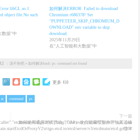
or:libGL.so.1:
如何解决ERROR: Failed to download
d object file:No such
Chromium r686378! Set
“PUPPETEER_SKIP_CHROMIUM_D
OWNLOAD” env variable to skip
大数据”中
download.
2025年11月29日
在“人工智能和大数据”中
载】：
汤不热吧
»
如何解决bash: ps: command not found
(
)
更多
0
ai
command
ps
下一篇
r”:”etcdmain/etcd.go:204″,”msg”:”discovery failed”,”error”:”wal: max entry 
如何使用通用对抗扰动（UAP）攻击批量模型并评估其迁移
main.startEtcdOrProxyV2\n\tgo.etcd.io/etcd/server/v3/etcdmain/etcd.go:204\ngo
性？