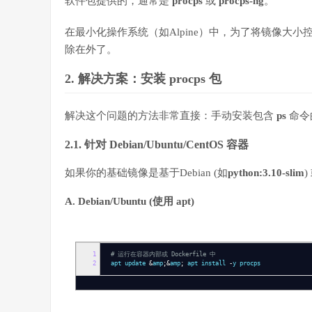
软件包提供的，通常是
procps
或
procps-ng
。
在最小化操作系统（如Alpine）中，为了将镜像大
除在外了。
2. 解决方案：安装
procps
包
解决这个问题的方法非常直接：手动安装包含
ps
命令
2.1. 针对 Debian/Ubuntu/CentOS 容器
如果你的基础镜像是基于Debian (如
python:3.10-slim
)
A. Debian/Ubuntu (使用
apt
)
1
# 运行在容器内部或 Dockerfile 中
2
apt update
&
amp
;&
amp
;
apt install
-
y procps