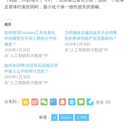
（例如，DI必须大于 0.8），然后通过量化分析，选择一个在满
92
# 这就是个体公平性的直接损失！他们的特征相似（模型分数相似），但结果却不同。
93
足群体约束的同时，最小化个体一致性损失的策略。
94
# 衡量在冲突区间 [T_1, T_0] 内的样本比例，作为个体一致性损失的量化指标
95
conflict_range
=
(
scores
&
gt
;
T_1
)
&
amp
;
(
scores
&
lt
;
T_0
)
96
individual_consistency_loss
=
conflict_range
.
mean
()
97
98
print
(
f
"\n--- 优化后模型 (组别特定阈值 T0={T_0}, T1={T_1}) ---"
)
相关
99
print
(
f
"优化后准确率: {optimized_accuracy:.4f}"
)
100
print
(
f
"Disparate Impact (DI): {optimized_di:.4f} (显著改善!)"
)
如何使用Fairlearn工具包量化
怎样确保去偏见技术不会对模
101
print
(
f
"个体一致性损失 (IC Loss): 冲突区间占比 {individual_consistency_lo
102
评估模型在不同人群的公平性
型的整体性能产生负面影响？
103
# 结论：观察到 DI 从 {base_di:.4f} 提升至 {optimized_di:.4f}，
偏差？
2026年1月30日
104
# 但同时，{individual_consistency_loss:.4f} 的个体由于其群体身份而被区
2026年1月26日
在“人工智能和大数据”中
在“人工智能和大数据”中
如何在招聘/信贷等高风险应用
中嵌入公平性审计流程？
2026年1月30日
在“人工智能和大数据”中
分享到：
(
)
更多
0
标签：
ai
fairness
公平性