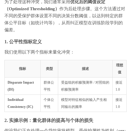
为了处理这种冲突，我们通常采用
优化后的阈值设定
（Optimized Thresholding）
作为后处理步骤。这个方法通过对
不同的受保护群体设置不同的决策分数阈值，以达到特定的群
体公平目标（如统计均等），从而纠正模型在训练阶段学到的
偏差。
1. 公平性指标定义
我们使用以下两个指标来量化冲突：
理想
指标
类型
描述
值
Disparate Impact
群体公
受益组的积极预测率 / 对照组的
接近
(DI)
平性
积极预测率
1.0
Individual
个体公
模型对特征相似的输入产生相
接近
Consistency (IC)
平性
同输出的频率
1.0
2. 实操示例：量化群体的提高与个体的损失
假设我们正在处理一个贷款审批模型，受保护属性为性别（
sex
: