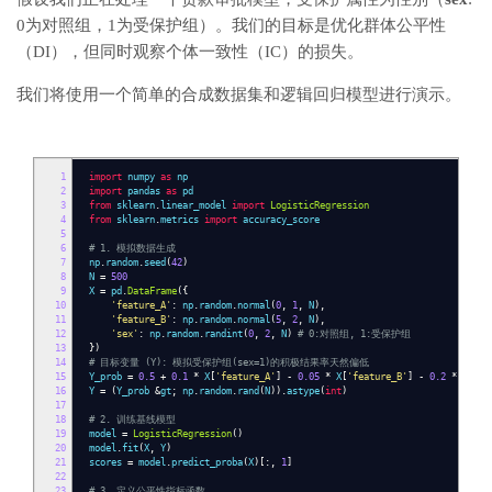
0为对照组，1为受保护组）。我们的目标是优化群体公平性
（DI），但同时观察个体一致性（IC）的损失。
我们将使用一个简单的合成数据集和逻辑回归模型进行演示。
1
import
numpy
as
np
2
import
pandas
as
pd
3
from
sklearn
.
linear_model
import
LogisticRegression
4
from
sklearn
.
metrics
import
accuracy_score
5
6
# 1. 模拟数据生成
7
np
.
random
.
seed
(
42
)
8
N
=
500
9
X
=
pd
.
DataFrame
({
10
'feature_A'
:
np
.
random
.
normal
(
0
,
1
,
N
),
11
'feature_B'
:
np
.
random
.
normal
(
5
,
2
,
N
),
12
'sex'
:
np
.
random
.
randint
(
0
,
2
,
N
)
# 0:对照组, 1:受保护组
13
})
14
# 目标变量 (Y): 模拟受保护组(sex=1)的积极结果率天然偏低
15
Y_prob
=
0.5
+
0.1
*
X
[
'feature_A'
]
-
0.05
*
X
[
'feature_B'
]
-
0.2
*
X
[
'se
16
Y
=
(
Y_prob
&
gt
;
np
.
random
.
rand
(
N
)).
astype
(
int
)
17
18
# 2. 训练基线模型
19
model
=
LogisticRegression
()
20
model
.
fit
(
X
,
Y
)
21
scores
=
model
.
predict_proba
(
X
)[:,
1
]
22
23
# 3. 定义公平性指标函数