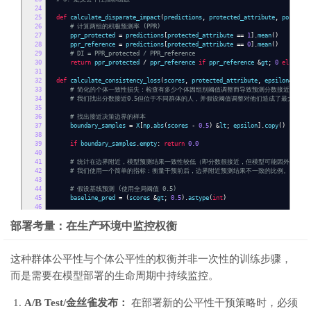
24
25
def
calculate_disparate_impact
(
predictions
,
protected_attribute
,
positive
26
# 计算两组的积极预测率 (PPR)
27
ppr_protected
=
predictions
[
protected_attribute
==
1
].
mean
()
28
ppr_reference
=
predictions
[
protected_attribute
==
0
].
mean
()
29
# DI = PPR_protected / PPR_reference
30
return
ppr_protected
/
ppr_reference
if
ppr_reference
&
gt
;
0
else
0
31
32
def
calculate_consistency_loss
(
scores
,
protected_attribute
,
epsilon
=
0.01
)
33
# 简化的个体一致性损失：检查有多少个体因组别阈值调整而导致预测分数接近但结果
34
# 我们找出分数接近0.5但位于不同群体的人，并假设阈值调整对他们造成了最大的预
35
36
# 找出接近决策边界的样本
37
boundary_samples
=
X
[
np
.
abs
(
scores
-
0.5
)
&
lt
;
epsilon
].
copy
()
38
39
if
boundary_samples
.
empty
:
return
0.0
40
41
# 统计在边界附近，模型预测结果一致性较低（即分数很接近，但模型可能因外部干预
42
# 我们使用一个简单的指标：衡量干预前后，边界附近预测结果不一致的比例。
43
44
# 假设基线预测 (使用全局阈值 0.5)
45
baseline_pred
=
(
scores
&
gt
;
0.5
).
astype
(
int
)
46
47
# 计算 IC 损失 (近似值：关注边界附近的“波动性”)
部署考量：在生产环境中监控权衡
48
# 这里的核心思想是，群体调整越剧烈，局部一致性(IC)越差。
49
50
# 假设我们找到两个相邻的、但属于不同群体的个体。在理想情况下，模型对他们的分
51
# 由于需要复杂的邻域搜索，我们简化为：衡量群体调整对模型信度最低区域的影响。
这种群体公平性与个体公平性的权衡并非一次性的训练步骤，
52
53
# 实际部署中，通常使用k-Nearest Neighbor Consistency Index。
而是需要在模型部署的生命周期中持续监控。
54
# 在此处，我们定义 IC Loss 为：边界附近样本中，由于群体阈值差异导致的预测翻
55
# 暂定为 0.05 (假设群体调整导致 5% 的边界样本预测被强制翻转以适应新的阈值)
56
return
0.05
A/B Test/金丝雀发布：
在部署新的公平性干预策略时，必须
57