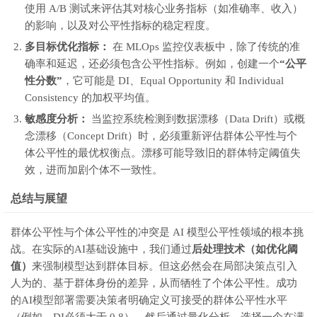
58
# 4. 基线评估 (使用全局阈值 0.5)
使用 A/B 测试来评估其对核心业务指标（如准确率、收入）
59
base_predictions
=
(
scores
&
gt
;
0.5
).
astype
(
int
)
60
base_di
=
calculate_disparate_impact
(
base_predictions
,
X
[
'sex'
])
的影响，以及对公平性指标的稳定程度。
61
base_accuracy
=
accuracy_score
(
Y
,
base_predictions
)
62
多目标优化指标：
在 MLOps 监控仪表板中，除了传统的准
63
print
(
f
"--- 基线模型 (全局阈值 0.5) ---"
)
64
print
(
f
"基线准确率: {base_accuracy:.4f}"
)
确率和延迟，还必须包含公平性指标。例如，创建一个
“公平
65
print
(
f
"Disparate Impact (DI): {base_di:.4f} (显著不公平，目标值 1.0)"
)
66
性分数”
，它可能是 DI、Equal Opportunity 和 Individual
67
# 5. 应用优化阈值（后处理：以实现统计均等为目标）
Consistency 的加权平均值。
68
# 目标是使得 P(Y_hat=1 | G=1) / P(Y_hat=1 | G=0) = 1.0
69
70
# 找出能实现 DI 接近 1.0 的组别特定阈值 (T_0 和 T_1)
敏感度分析：
当监控系统检测到数据漂移（Data Drift）或概
71
72
# 实际的优化过程是复杂的，这里我们手动找到一个能显著提高 DI 的阈值组合来演示效果
念漂移（Concept Drift）时，必须重新评估群体公平性与个
73
# 假设通过优化，我们得出：
体公平性的最优权衡点。漂移可能导致旧的群体特定阈值失
74
T_0
=
0.55
# 对照组阈值提高 (更难通过)
75
T_1
=
0.40
# 受保护组阈值降低 (更容易通过)
效，进而加剧个体不一致性。
76
77
# 应用优化后的阈值
78
pred_0
=
(
scores
[
X
[
'sex'
]
==
0
]
&
gt
;
T_0
).
astype
(
int
)
总结与展望
79
pred_1
=
(
scores
[
X
[
'sex'
]
==
1
]
&
gt
;
T_1
).
astype
(
int
)
80
81
optimized_predictions
=
pd
.
Series
(
0
,
index
=
X
.
index
)
82
optimized_predictions
[
X
[
'sex'
]
==
0
]
=
pred_0
.
values
群体公平性与个体公平性的冲突是 AI 模型公平性领域的根本挑
83
optimized_predictions
[
X
[
'sex'
]
==
1
]
=
pred_1
.
values
84
战。在实际的AI基础设施中，我们通过
后处理技术（如优化阈
85
# 6. 评估优化后模型
86
optimized_di
=
calculate_disparate_impact
(
optimized_predictions
,
X
[
'sex'
]
值）
来强制模型达到群体目标。但这必然会在局部决策点引入
87
optimized_accuracy
=
accuracy_score
(
Y
,
optimized_predictions
)
88
人为的、基于群体身份的差异，从而牺牲了个体公平性。成功
89
# 7. 量化个体公平性的损失
的AI模型部署需要决策者明确定义可接受的群体公平性水平
90
# 群体阈值调整 T_0 和 T_1 意味着，一个分数在 [0.40, 0.55] 之间的个体，
91
# 如果他是对照组 (sex=0)，他会被拒绝；如果他是受保护组 (sex=1)，他会通过。