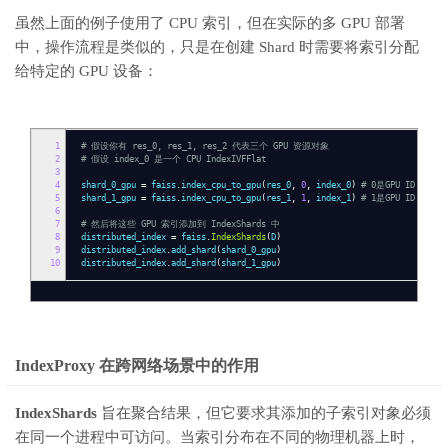
虽然上面的例子使用了 CPU 索引，但在实际的多 GPU 部署
中，操作流程是类似的，只是在创建 Shard 时需要将索引分配
给特定的 GPU 设备：
1
# 假设你有 res_0, res_1, res_2 代表三个 GPU 资源对象
2
# 假设 index_0 是一个 CPU IndexIVFFlat
3
4
shard_0_gpu
=
faiss
.
index_cpu_to_gpu
(
res_0
,
0
,
index_0
)
# 0是GPU ID
5
shard_1_gpu
=
faiss
.
index_cpu_to_gpu
(
res_1
,
1
,
index_1
)
# 1是GPU ID
6
7
# 然后将这些 GPU 索引添加到 IndexShards 中
8
distributed_index
=
faiss
.
IndexShards
(
D
)
9
distributed_index
.
add_shard
(
shard_0_gpu
)
10
distributed_index
.
add_shard
(
shard_1_gpu
)
IndexProxy 在跨网络场景中的作用
IndexShards
旨在聚合结果，但它要求其添加的子索引对象必须
在同一个进程中可访问。当索引分布在不同的物理机器上时，