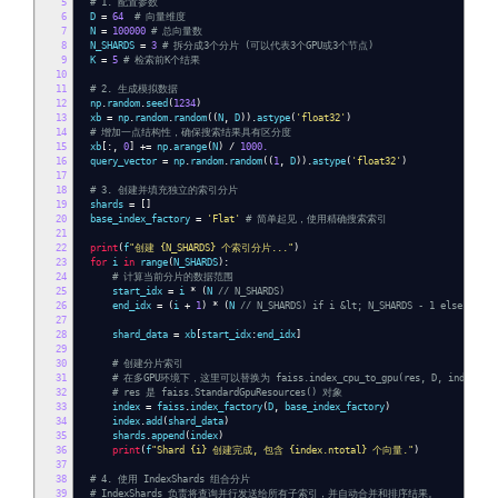
5
# 1. 配置参数
6
D
=
64
# 向量维度
7
N
=
100000
# 总向量数
8
N_SHARDS
=
3
# 拆分成3个分片 (可以代表3个GPU或3个节点)
9
K
=
5
# 检索前K个结果
10
11
# 2. 生成模拟数据
12
np
.
random
.
seed
(
1234
)
13
xb
=
np
.
random
.
random
((
N
,
D
)).
astype
(
'float32'
)
14
# 增加一点结构性，确保搜索结果具有区分度
15
xb
[:,
0
]
+=
np
.
arange
(
N
)
/
1000.
16
query_vector
=
np
.
random
.
random
((
1
,
D
)).
astype
(
'float32'
)
17
18
# 3. 创建并填充独立的索引分片
19
shards
=
[]
20
base_index_factory
=
'Flat'
# 简单起见，使用精确搜索索引
21
22
print
(
f
"创建 {N_SHARDS} 个索引分片..."
)
23
for
i
in
range
(
N_SHARDS
):
24
# 计算当前分片的数据范围
25
start_idx
=
i
*
(
N
// N_SHARDS)
26
end_idx
=
(
i
+
1
)
*
(
N
// N_SHARDS) if i &lt; N_SHARDS - 1 else N
27
28
shard_data
=
xb
[
start_idx
:
end_idx
]
29
30
# 创建分片索引
31
# 在多GPU环境下，这里可以替换为 faiss.index_cpu_to_gpu(res, D, index)
32
# res 是 faiss.StandardGpuResources() 对象
33
index
=
faiss
.
index_factory
(
D
,
base_index_factory
)
34
index
.
add
(
shard_data
)
35
shards
.
append
(
index
)
36
print
(
f
"Shard {i} 创建完成, 包含 {index.ntotal} 个向量."
)
37
38
# 4. 使用 IndexShards 组合分片
39
# IndexShards 负责将查询并行发送给所有子索引，并自动合并和排序结果。