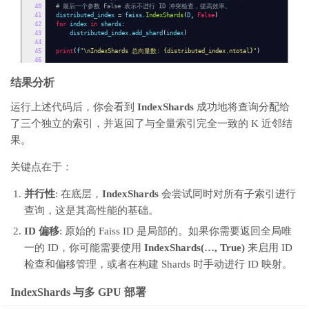
40
# 最后一个参数 False 表示不进行 ID 冲突检查，提高效率。
41
distributed_index
=
faiss
.
IndexShards
(
D
,
False
)
42
for
index
in
shards
:
43
distributed_index
.
add_shard
(
index
)
44
45
print
(
f
"\nIndexShards 总向量数: {distributed_index.ntotal}"
)
46
47
# 5. 执行分布式搜索
48
start_time
=
time
.
time
()
结果分析
49
D_dist
,
I_dist
=
distributed_index
.
search
(
query_vector
,
K
)
50
end_time
=
time
.
time
()
运行上述代码后，你会看到
51
IndexShards
成功地将查询分配给
52
print
(
f
"分布式检索耗时: {end_time - start_time:.4f} 秒"
)
了三个独立的索引，并返回了与全量索引完全一致的 K 近邻结
53
54
# 6. (可选) 验证结果 (使用未分片的全量索引进行对比)
果。
55
index_full
=
faiss
.
index_factory
(
D
,
base_index_factory
)
56
index_full
.
add
(
xb
)
57
D_full
,
I_full
=
index_full
.
search
(
query_vector
,
K
)
关键点在于：
58
59
print
(
"\n--- 检索结果对比 (距离) ---"
)
60
print
(
"分布式索引 (IndexShards) 距离:\n"
,
D_dist
)
并行性
: 在底层，
IndexShards
会尝试同时对所有子索引进行
61
print
(
"全量索引 (Full Index) 距离:\n"
,
D_full
)
62
查询，这是其高性能的基础。
63
# 验证结果是否一致
64
if
np
.
allclose
(
D_dist
,
D_full
):
ID 偏移
: 原始的 Faiss ID 是局部的。如果你需要返回全局唯
65
print
(
"\n验证成功：IndexShards 的搜索结果距离与全量索引一致。"
)
66
else
:
一的 ID，你可能需要使用
IndexShards(…, True)
来启用 ID
67
print
(
"验证失败：结果不一致。"
)
检查和偏移管理，或者在构建 Shards 时手动进行 ID 映射。
IndexShards 与多 GPU 部署