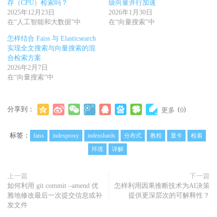
存（CPU）检索吗？
级向量并行加速
2025年12月23日
2026年1月30日
在“人工智能和大数据”中
在“向量搜索”中
怎样结合 Faiss 与 Elasticsearch
实现全文搜索与向量搜索的混
合检索方案
2026年2月7日
在“向量搜索”中
分享到：
(
)
更多
0
标签：
faiss
indexproxy
indexshards
分布式
教程
显卡
检索
环境
详解
上一篇
下一篇
如何利用 git commit –amend 优
怎样利用因果推断技术为AI决策
雅地修改最后一次提交信息或补
提供更深层次的可解释性？
发文件