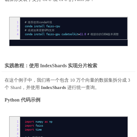
1
# 推荐使用conda环境
2
conda install faiss
-
cpu
3
# 或者如果需要GPU支持
4
conda install faiss
-
gpu cudatoolkit
=
11.0
# 根据你的CUDA版本调整
实践教程：使用 IndexShards 实现分片检索
在这个例子中，我们将一个包含 10 万个向量的数据集拆分成 3
个 Shard，并使用
IndexShards
进行统一查询。
Python 代码示例
1
import
numpy
as
np
2
import
faiss
3
import
time
4