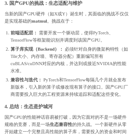
3. 国产GPU的挑战：生态适配与维护
当新的国产GPU硬件（如X或Y）诞生时，其面临的挑战不仅仅
是实现基础的
matmul
。挑战在于：
前端适配层：
需要开发一个驱动层，使得PyTorch、
TensorFlow等框架能识别并调度到该国产GPU。
算子库实现（Backend）：
必须针对自身的微架构特性（如
Tile大小、内存墙、寄存器分配）重新编写所有
cuBLAS/cuDNN对应的内核，并达到或接近NVIDIA的性能
水准。
兼容性与迭代：
PyTorch和TensorFlow每隔几个月就会发布
新版本，引入新的算子或修改现有算子的接口。国产GPU厂
商需要投入巨大的工程资源来持续追踪和适配这些变化。
4. 总结：生态是护城河
国产GPU的性能神话容易被打破，因为它面对的不是一场硬件
规格的竞赛，而是一场
生态兼容性
的持久战。一个新硬件从零
开始建立一个完整且高性能的算子库，需要投入的资金和时间