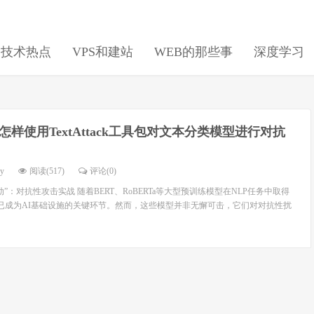
日技术热点
VPS和建站
WEB的那些事
深度学习
怎样使用TextAttack工具包对文本分类模型进行对抗
dy
阅读(517)
评论(0)
肋”：对抗性攻击实战 随着BERT、RoBERTa等大型预训练模型在NLP任务中取得
署已成为AI基础设施的关键环节。然而，这些模型并非无懈可击，它们对对抗性扰