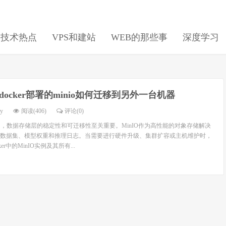
日技术热点
VPS和建站
WEB的那些事
深度学习
docker部署的minio如何迁移到另外一台机器
dy
阅读(406)
评论(0)
中，数据存储层的稳定性和可迁移性至关重要。MinIO作为高性能的对象存储解决
数据集、模型权重和推理日志。当需要进行硬件升级、集群扩容或主机维护时，
r中的MinIO实例及其所有...