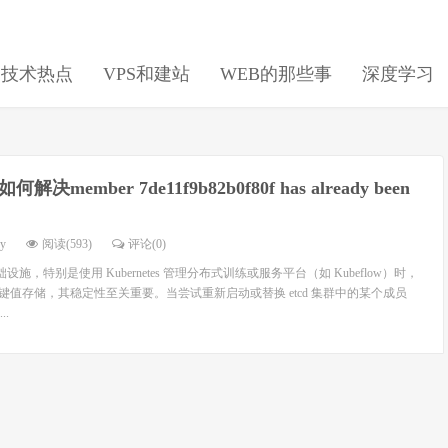
日技术热点
VPS和建站
WEB的那些事
深度学习
如何解决member 7de11f9b82b0f80f has already been
dy
阅读(593)
评论(0)
设施，特别是使用 Kubernetes 管理分布式训练或服务平台（如 Kubeflow）时，
布式键值存储，其稳定性至关重要。当尝试重新启动或替换 etcd 集群中的某个成员
.