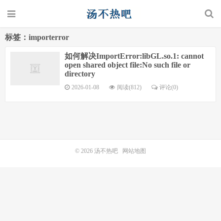
标签：importerror
如何解决ImportError:libGL.so.1: cannot
open shared object file:No such file or
directory
2026-01-08
阅读(812)
评论(0)
© 2026
汤不热吧
网站地图