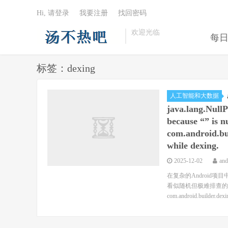
Hi, 请登录
我要注册
找回密码
欢迎光临
每
标签：dexing
人工智能和大数据
java.lang.NullP
because “
” i
com.android.bu
while dexing.
2025-12-02
an
在复杂的Androi
看似随机但极难排查的构建
com.android.builder.dexi