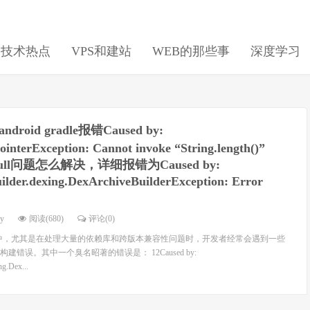
日技术热点
VPS和建站
WEB的那些事
深度学习
android gradle报错Caused by:
ointerException: Cannot invoke “String.length()”
s null问题怎么解决，详细报错为Caused by:
ilder.dexing.DexArchiveBuilderException: Error
dy
阅读(680)
评论(0)
d项目中，尤其是在处理大量的依赖库和跨版本兼容性问题时，开发者经常会遇到一些
错误。其中一个臭名昭著的错误是： 12Caused by:
ng.Dex...