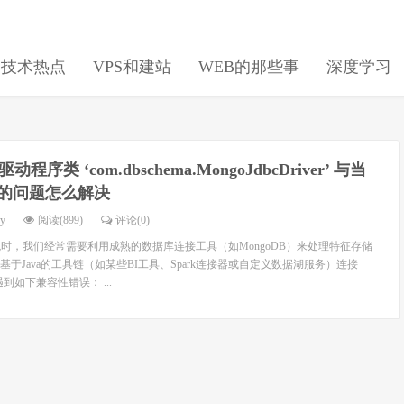
日技术热点
VPS和建站
WEB的那些事
深度学习
驱动程序类 ‘com.dbschema.MongoJdbcDriver’ 与当
兼容的问题怎么解决
dy
阅读(899)
评论(0)
施时，我们经常需要利用成熟的数据库连接工具（如MongoDB）来处理特征存储
于Java的工具链（如某些BI工具、Spark连接器或自定义数据湖服务）连接
遇到如下兼容性错误： ...