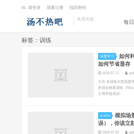
Hi, 请登录
我要注册
找回密码
欢迎光临
每
标签：训练
如何利用
深度学习
如何节省显存
2026-07-12
an
引言 在训练大型深度学习
的混合精度训练（Mixed
占用并提高训...
模拟场景
ai-infra
误），你该立
2026-07-05
an