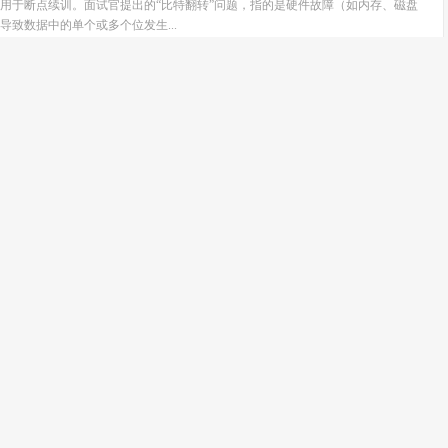
用于断点续训。面试官提出的“比特翻转”问题，指的是硬件故障（如内存、磁盘
导致数据中的单个或多个位发生...
PTQ 后量化与 QAT 训练中量化：为何你的模型在手机
下跌
dy
阅读(406)
评论(0)
端侧精度断崖式下跌的问题：详解PTQ与QAT量化技术 随着AI模型部署到手机、
需求日益增加，模型量化（Quantization）成为了提升推理速度和减少内存占用的
发者发现，在...
 Loss 突然变成 NaN，作为 Infra 工程师，你该提供
辅助？
dy
阅读(351)
评论(0)
如果发现训练损失（Loss）突然飙升并变为NaN（Not a Number），通常标
出。虽然直接的数值问题需要ML工程师从模型结构、学习率、或数据预处理层
（基础设施）工程师...