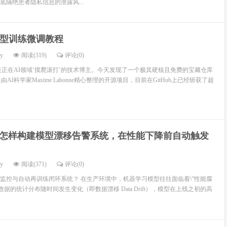
底隔绝患者隐私信息的泄露风...
型训练微调教程
dy
阅读(319)
评论(0)
是正在AI领域‘摸爬滚打’的技术博主。今天发现了一个极其硬核且免费的宝藏仓库
这是由AI科学家Maxime Labonne精心整理的开源项目，目前在GitHub上已经斩获了超
怎样构建模型漂移告警系统，在性能下降前自动触发
dy
阅读(371)
评论(0)
监控与自动再训练闭环系统？ 在生产环境中，机器学习模型往往面临着\”性能腐
数据的统计分布随时间发生变化（即数据漂移 Data Drift），模型在上线之初的高