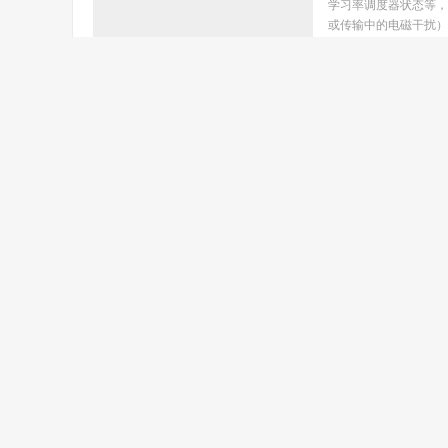
学习率调度器状态等，
或传输中的电磁干扰）
详解 
深度学习
端精度断崖式
2026-02-11
an
如何解决模型PTQ后在
IoT设备等端侧硬件的
关键技术。然而，许多开
如果训练
ai-infra
哪些底层数据
2026-02-09
an
深度学习模型训练过程中，
志着梯度爆炸或数值溢
面解决，但作为Infra