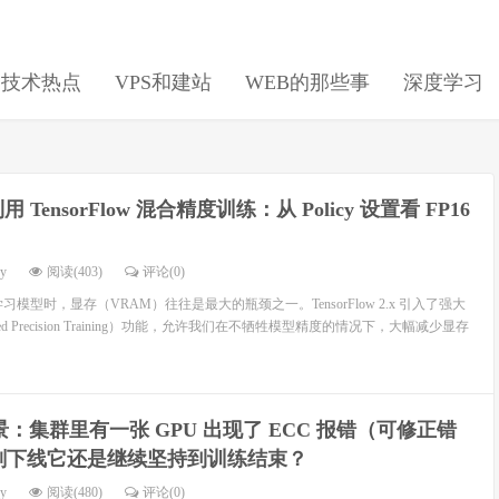
日技术热点
VPS和建站
WEB的那些事
深度学习
 TensorFlow 混合精度训练：从 Policy 设置看 FP16
dy
阅读(403)
评论(0)
模型时，显存（VRAM）往往是最大的瓶颈之一。TensorFlow 2.x 引入了强大
 Precision Training）功能，允许我们在不牺牲模型精度的情况下，大幅减少显存
：集群里有一张 GPU 出现了 ECC 报错（可修正错
刻下线它还是继续坚持到训练结束？
dy
阅读(480)
评论(0)