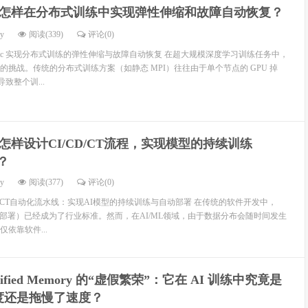
怎样在分布式训练中实现弹性伸缩和故障自动恢复？
dy
阅读(339)
评论(0)
 Elastic 实现分布式训练的弹性伸缩与故障自动恢复 在超大规模深度学习训练任务中，
的挑战。传统的分布式训练方案（如静态 MPI）往往由于单个节点的 GPU 掉
致整个训...
怎样设计CI/CD/CT流程，实现模型的持续训练
？
dy
阅读(377)
评论(0)
D/CT自动化流水线：实现AI模型的持续训练与自动部署 在传统的软件开发中，
持续部署）已经成为了行业标准。然而，在AI/ML领域，由于数据分布会随时间发生
仅仅依靠软件...
ified Memory 的“虚假繁荣”：它在 AI 训练中究竟是
度还是拖慢了速度？