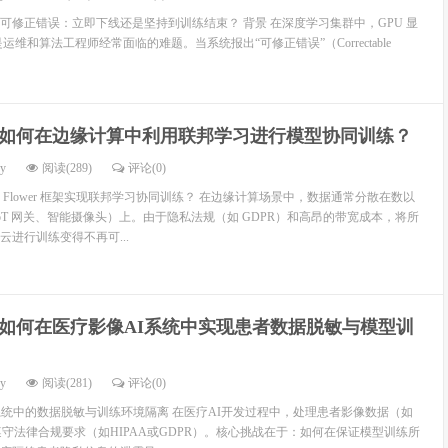
ECC 可修正错误：立即下线还是坚持到训练结束？ 背景 在深度学习集群中，GPU 显
r）是运维和算法工程师经常面临的难题。当系统报出“可修正错误”（Correctable
如何在边缘计算中利用联邦学习进行模型协同训练？
dy
阅读(289)
评论(0)
Flower 框架实现联邦学习协同训练？ 在边缘计算场景中，数据通常分散在数以
oT 网关、智能摄像头）上。由于隐私法规（如 GDPR）和高昂的带宽成本，将所
进行训练变得不再可...
如何在医疗影像AI系统中实现患者数据脱敏与模型训
dy
阅读(281)
评论(0)
系统中的数据脱敏与训练环境隔离 在医疗AI开发过程中，处理患者影像数据（如
遵守法律合规要求（如HIPAA或GDPR）。核心挑战在于：如何在保证模型训练所