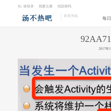
Hi, 请登录
我要注册
找回密码
欢迎光临
每
92AA71
2017