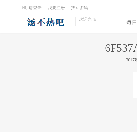
Hi, 请登录
我要注册
找回密码
欢迎光临
每
6F537
201