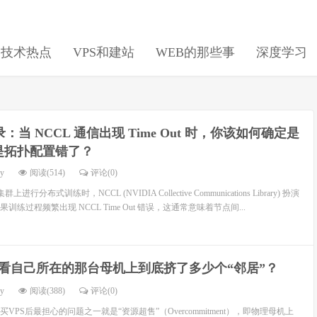
日技术热点
VPS和建站
WEB的那些事
深度学习
：当 NCCL 通信出现 Time Out 时，你该如何确定是
是拓扑配置错了？
dy
阅读(514)
评论(0)
行分布式训练时，NCCL (NVIDIA Collective Communications Library) 扮演
练过程频繁出现 NCCL Time Out 错误，这通常意味着节点间...
看自己所在的那台母机上到底挤了多少个“邻居”？
dy
阅读(388)
评论(0)
PS后最担心的问题之一就是“资源超售”（Overcommitment），即物理母机上