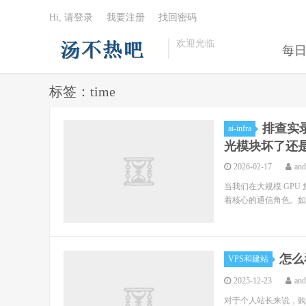
Hi, 请登录
我要注册
找回密码
欢迎光临
每
标签：time
排查实录
ai-infra
光模块坏了还
2026-02-17
an
当我们在大规模 GPU 集群上进
着核心的通信角色。如果训
怎么
VPS和建站
2025-12-23
an
对于个人站长来说，购买V