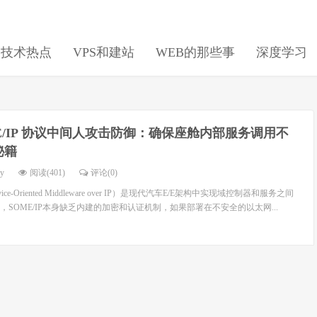
日技术热点
VPS和建站
WEB的那些事
深度学习
E/IP 协议中间人攻击防御：确保座舱内部服务调用不
秘籍
dy
阅读(401)
评论(0)
 service-Oriented Middleware over IP）是现代汽车E/E架构中实现域控制器和服务之间
SOME/IP本身缺乏内建的加密和认证机制，如果部署在不安全的以太网...