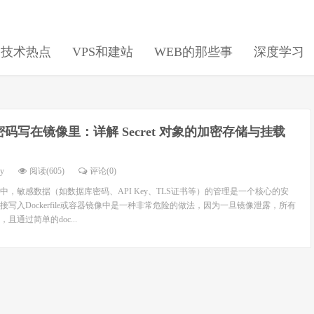
日技术热点
VPS和建站
WEB的那些事
深度学习
码写在镜像里：详解 Secret 对象的加密存储与挂载
dy
阅读(605)
评论(0)
，敏感数据（如数据库密码、API Key、TLS证书等）的管理是一个核心的安
写入Dockerfile或容器镜像中是一种非常危险的做法，因为一旦镜像泄露，所有
通过简单的doc...