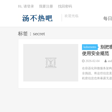
Hi, 请登录
我要注册
找回密码
欢迎光临
每
标签：secret
别把密
kubernetes
使用安全规范
2026-02-04
an
在容器化和微服务架构中
全挑战。将这些信息直接
机密信息也将暴露无遗，且