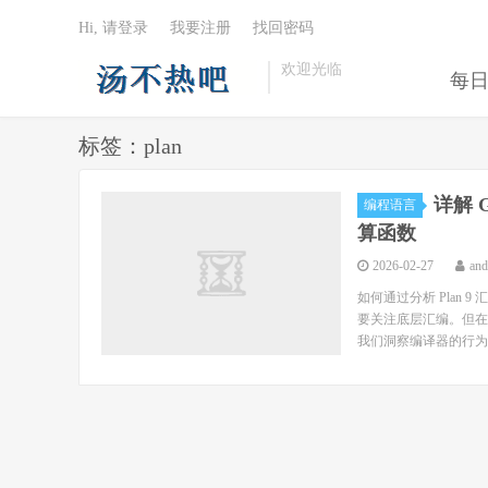
Hi, 请登录
我要注册
找回密码
欢迎光临
每
标签：plan
详解 
编程语言
算函数
2026-02-27
an
如何通过分析 Plan 
要关注底层汇编。但在编
我们洞察编译器的行为，