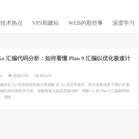
日技术热点
VPS和建站
WEB的那些事
深度学习
Go 汇编代码分析：如何看懂 Plan 9 汇编以优化极速计
dy
阅读(339)
评论(0)
9 汇编优化 Go 语言的高性能计算函数 在 Go 语言开发中，绝大多数场景下我们不需
写高性能科学计算、加解密算法或底层驱动时，理解 Go 的 Plan 9 汇编能帮助
消除...